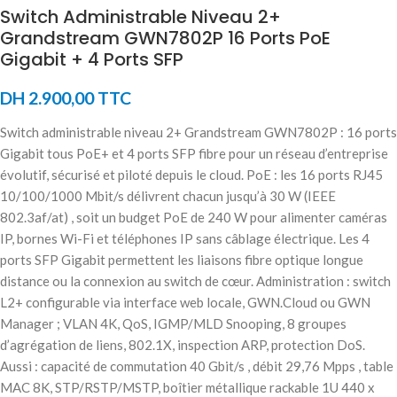
Switch Administrable Niveau 2+
Grandstream GWN7802P 16 Ports PoE
Gigabit + 4 Ports SFP
DH
2.900,00
TTC
Switch administrable niveau 2+ Grandstream GWN7802P : 16 ports
Gigabit tous PoE+ et 4 ports SFP fibre pour un réseau d’entreprise
évolutif, sécurisé et piloté depuis le cloud. PoE : les 16 ports RJ45
10/100/1000 Mbit/s délivrent chacun jusqu’à 30 W (IEEE
802.3af/at) , soit un budget PoE de 240 W pour alimenter caméras
IP, bornes Wi-Fi et téléphones IP sans câblage électrique. Les 4
ports SFP Gigabit permettent les liaisons fibre optique longue
distance ou la connexion au switch de cœur. Administration : switch
L2+ configurable via interface web locale, GWN.Cloud ou GWN
Manager ; VLAN 4K, QoS, IGMP/MLD Snooping, 8 groupes
d’agrégation de liens, 802.1X, inspection ARP, protection DoS.
Aussi : capacité de commutation 40 Gbit/s , débit 29,76 Mpps , table
MAC 8K, STP/RSTP/MSTP, boîtier métallique rackable 1U 440 x