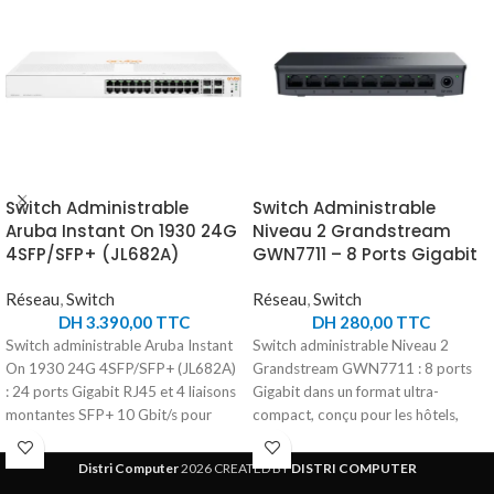
Switch Administrable
Switch Administrable
Aruba Instant On 1930 24G
Niveau 2 Grandstream
4SFP/SFP+ (JL682A)
GWN7711 – 8 Ports Gigabit
Réseau
,
Switch
Réseau
,
Switch
DH
3.390,00
TTC
DH
280,00
TTC
Switch administrable Aruba Instant
Switch administrable Niveau 2
On 1930 24G 4SFP/SFP+ (JL682A)
Grandstream GWN7711 : 8 ports
: 24 ports Gigabit RJ45 et 4 liaisons
Gigabit dans un format ultra-
montantes SFP+ 10 Gbit/s pour
compact, conçu pour les hôtels,
structurer un réseau d'accès
petits bureaux et PME qui
d'entreprise ou de PME, sans PoE —
souhaitent segmenter et contrôler
Distri Computer
2026 CREATED BY
DISTRI COMPUTER
fonctionnement entièrement
leur réseau simplement.