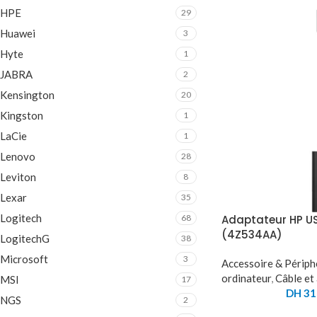
HPE
29
Huawei
3
Hyte
1
JABRA
2
Kensington
20
Kingston
1
LaCie
1
Lenovo
28
Leviton
8
Lexar
35
Logitech
68
Adaptateur HP U
(4Z534AA)
LogitechG
38
Microsoft
3
Accessoire & Périph
ordinateur
,
Câble et
MSI
17
DH
31
NGS
2