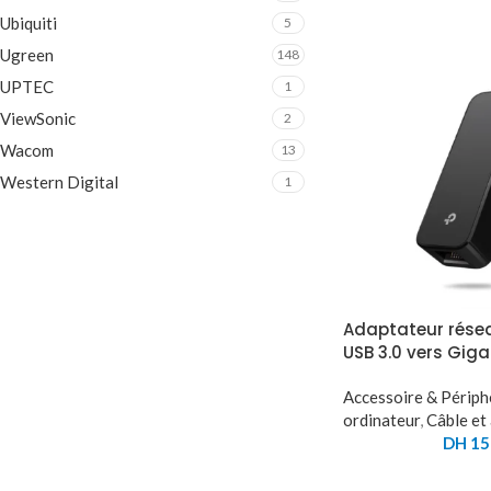
Ubiquiti
5
Ugreen
148
UPTEC
1
ViewSonic
2
Wacom
13
Western Digital
1
Adaptateur résea
USB 3.0 vers Giga
Accessoire & Périph
ordinateur
,
Câble et
DH
15