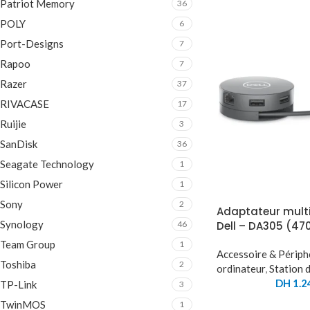
Patriot Memory
36
POLY
6
Port-Designs
7
Rapoo
7
Razer
37
RIVACASE
17
Ruijie
3
SanDisk
36
Seagate Technology
1
Silicon Power
1
Sony
2
Adaptateur multi
Synology
46
Dell – DA305 (47
Team Group
1
Accessoire & Périph
Toshiba
2
ordinateur
,
Station 
DH
1.2
TP-Link
3
TwinMOS
1