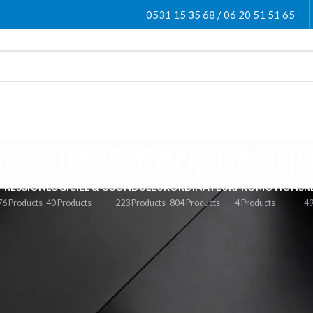
0531 15 35 68 / 06 20 51 51 65
ssoire & Périphériq
PRESSION
LOGICIEL & OS
ONDULEUR
ORDINATEUR
PROMOTIONS
R
76 Products
40 Products
223 Products
804 Products
4 Products
49
p avec nos accessoires et périphériques informatiques : claviers, so
 soit pour le télétravail, le gaming ou la bureautique, nos accessoire
u Maroc avec les meilleures marques du marché.
 & Périphérique
Afficher
9
12