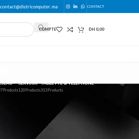
contact@districomputer. ma
CONTACT
COMPTE
DH
0,00
ue
ÉSEAU
SERVEUR
TABLETTE & TÉLÉPHONE
7 Products
120 Products
313 Products
uris, tapis, webcams, hubs USB, lecteurs externes,
s sont compatibles avec tous types de PC.
18
24