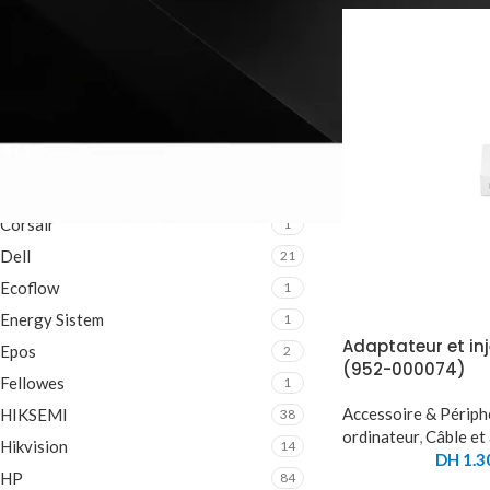
MARQUE
ADATA
73
Aruba
2
Asus
5
Bosch
4
Corsair
1
Dell
21
Ecoflow
1
Energy Sistem
1
Adaptateur et in
Epos
2
(952-000074)
Fellowes
1
Accessoire & Périph
HIKSEMI
38
ordinateur
,
Câble et
Hikvision
14
DH
1.3
HP
84