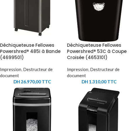
Déchiqueteuse Fellowes
Déchiqueteuse Fellowes
Powershred® 485i à Bande
Powershred® 53C à Coupe
(4699501)
Croisée (4653101)
Impression
,
Destructeur de
Impression
,
Destructeur de
document
document
DH
26.970,00
TTC
DH
1.310,00
TTC