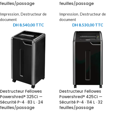
feuilles/passage
feuilles/passage
Impression
,
Destructeur de
Impression
,
Destructeur de
document
document
DH
8.540,00
TTC
DH
8.530,00
TTC
Destructeur Fellowes
Destructeur Fellowes
Powershred® 325Ci —
Powershred® 425Ci —
Sécurité P-4 · 83 L · 24
Sécurité P-4 · 114 L · 32
feuilles/passage
feuilles/passage