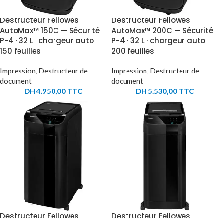
Destructeur Fellowes
Destructeur Fellowes
AutoMax™ 150C — Sécurité
AutoMax™ 200C — Sécurité
P-4 · 32 L · chargeur auto
P-4 · 32 L · chargeur auto
150 feuilles
200 feuilles
Impression
,
Destructeur de
Impression
,
Destructeur de
document
document
DH
4.950,00
TTC
DH
5.530,00
TTC
Destructeur Fellowes
Destructeur Fellowes