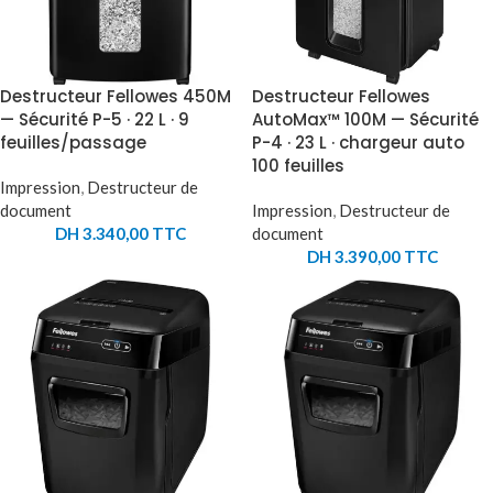
Destructeur Fellowes 450M
Destructeur Fellowes
— Sécurité P-5 · 22 L · 9
AutoMax™ 100M — Sécurité
feuilles/passage
P-4 · 23 L · chargeur auto
100 feuilles
Impression
,
Destructeur de
document
Impression
,
Destructeur de
DH
3.340,00
TTC
document
DH
3.390,00
TTC