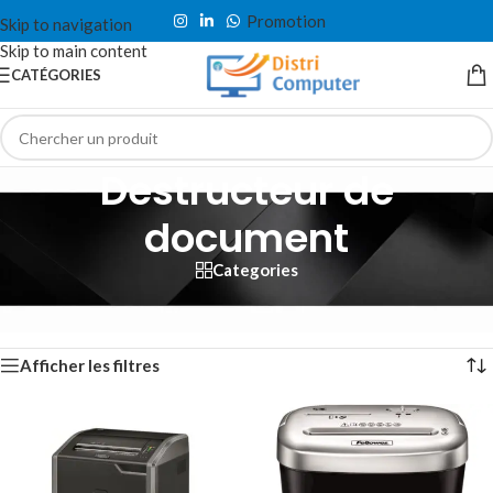
Promotion
Skip to navigation
Skip to main content
CATÉGORIES
Destructeur de
document
Categories
Accueil
/
Impression
/
Destructeur de document
Affichage de 1–12 sur 32 résultats
Afficher les filtres