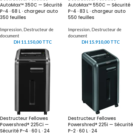
AutoMax™ 350C — Sécurité
AutoMax™ 550C — Sécurité
P-4 · 68 L · chargeur auto
P-4 · 83 L · chargeur auto
350 feuilles
550 feuilles
Impression
,
Destructeur de
Impression
,
Destructeur de
document
document
DH
11.150,00
TTC
DH
15.910,00
TTC
Destructeur Fellowes
Destructeur Fellowes
Powershred® 225Ci —
Powershred® 225i — Sécurité
Sécurité P-4 · 60 L · 24
P-2 · 60 L · 24