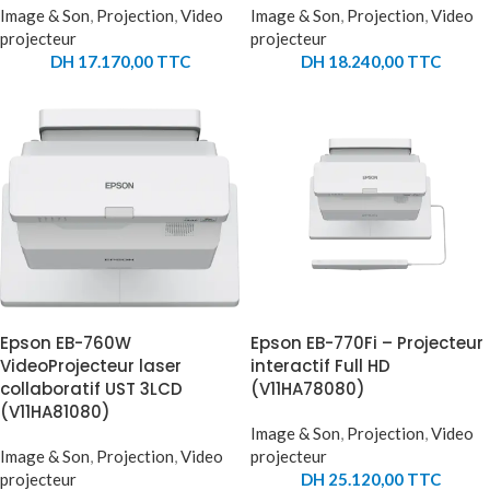
Image & Son
,
Projection
,
Video
Image & Son
,
Projection
,
Video
projecteur
projecteur
DH
17.170,00
TTC
DH
18.240,00
TTC
Epson EB-760W
Epson EB-770Fi – Projecteur
VideoProjecteur laser
interactif Full HD
collaboratif UST 3LCD
(V11HA78080)
(V11HA81080)
Image & Son
,
Projection
,
Video
Image & Son
,
Projection
,
Video
projecteur
projecteur
DH
25.120,00
TTC