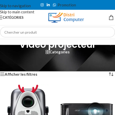
Promotion
Skip to navigation
Skip to main content
CATÉGORIES
Video projecteur
Categories
Accueil
/
Image & Son
/
Projection
/
Video projecteur
Affichage de 1–12 sur 33 résultats
Afficher les filtres