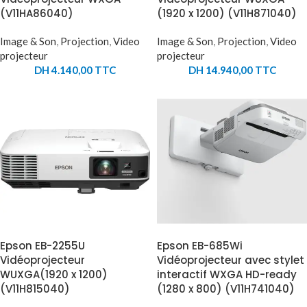
(V11HA86040)
(1920 x 1200) (V11H871040)
Image & Son
,
Projection
,
Video
Image & Son
,
Projection
,
Video
projecteur
projecteur
DH
4.140,00
TTC
DH
14.940,00
TTC
Epson EB-2255U
Epson EB-685Wi
Vidéoprojecteur
Vidéoprojecteur avec stylet
WUXGA(1920 x 1200)
interactif WXGA HD-ready
(V11H815040)
(1280 x 800) (V11H741040)