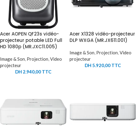
Acer AOPEN QF23s vidéo-
Acer X1328 vidéo-projecteur
projecteur potable LED Full
DLP WXGA (MR.JX611.001)
HD 1080p (MR.JXC11.005)
Image & Son
,
Projection
,
Video
Image & Son
,
Projection
,
Video
projecteur
projecteur
DH
5.920,00
TTC
DH
2.940,00
TTC