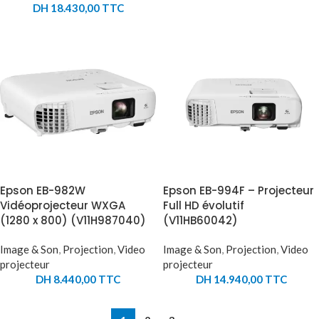
DH
18.430,00
TTC
Epson EB-982W
Epson EB-994F – Projecteur
Vidéoprojecteur WXGA
Full HD évolutif
(1280 x 800) (V11H987040)
(V11HB60042)
Image & Son
,
Projection
,
Video
Image & Son
,
Projection
,
Video
projecteur
projecteur
DH
8.440,00
TTC
DH
14.940,00
TTC