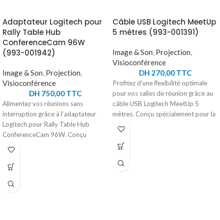
Adaptateur Logitech pour
Câble USB Logitech MeetUp
Rally Table Hub
5 mètres (993-001391)
ConferenceCam 96W
(993-001942)
Image & Son
,
Projection
,
Visioconférence
Image & Son
,
Projection
,
DH
270,00
TTC
Visioconférence
Profitez d’une flexibilité optimale
DH
750,00
TTC
pour vos salles de réunion grâce au
Alimentez vos réunions sans
câble USB Logitech MeetUp 5
interruption grâce à l’adaptateur
mètres. Conçu spécialement pour la
Logitech pour Rally Table Hub
caméra de visioconférence Logitech
ConferenceCam 96W. Conçu
MeetUp, il permet un
spécifiquement pour offrir une
positionnement plus libre et adapté
alimentation stable et fiable, il
de vos équipements. Sa longueur
délivre une puissance de 96W et
étendue garantit une installation
une tension de sortie de 48V,
pratique, même dans des espaces
garantissant des performances
plus grands. Fabriqué avec des
optimales pour votre système de
matériaux de haute qualité, il assure
visioconférence. Sa conception
une transmission stable et réduit les
robuste assure une compatibilité
pertes de signal, offrant ainsi des