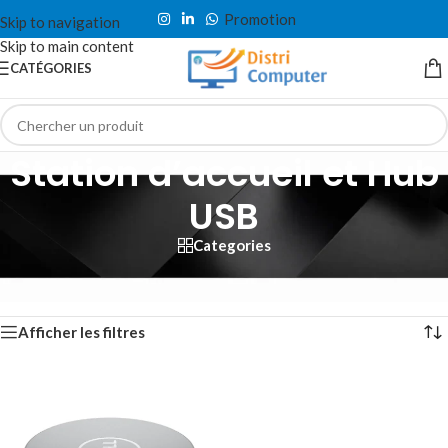
Promotion
Skip to navigation
Skip to main content
CATÉGORIES
Station d’accueil et Hub
USB
Categories
Accueil
/
Accessoire & Périphérique
/
Station d’accueil et Hub USB
Affichage de 1–12 sur 49 résultats
Afficher les filtres