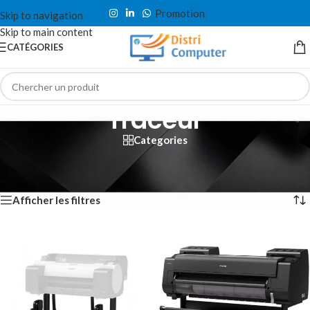
Promotion
Skip to navigation
Skip to main content
CATÉGORIES
Traceur
Categories
Accueil
/
Impression
/
Imprimante
/
Traceur
Affichage de 1–12 sur 19 résultats
Afficher les filtres