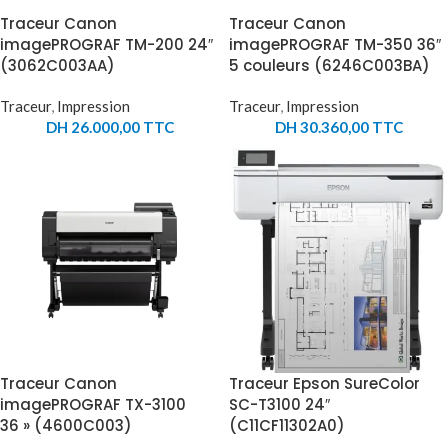
Traceur Canon
Traceur Canon
imagePROGRAF TM-200 24″
imagePROGRAF TM-350 36″
(3062C003AA)
5 couleurs (6246C003BA)
Traceur
,
Impression
Traceur
,
Impression
DH
26.000,00
TTC
DH
30.360,00
TTC
Traceur Canon
Traceur Epson SureColor
imagePROGRAF TX-3100
SC-T3100 24″
36 » (4600C003)
(C11CF11302A0)