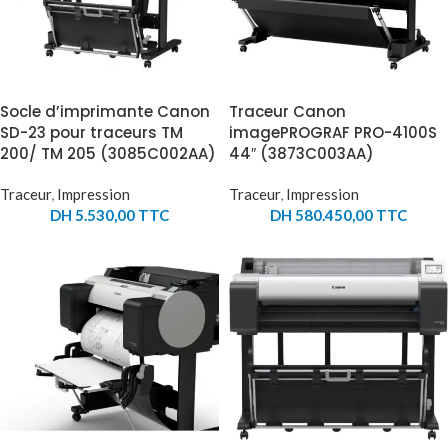
Socle d’imprimante Canon
Traceur Canon
SD-23 pour traceurs TM
imagePROGRAF PRO-4100S
200/ TM 205 (3085C002AA)
44″ (3873C003AA)
Traceur
,
Impression
Traceur
,
Impression
DH
5.530,00
TTC
DH
580.450,00
TTC