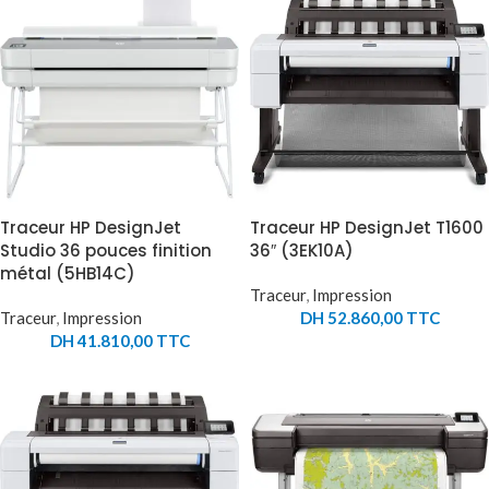
Traceur HP DesignJet
Traceur HP DesignJet T1600
Studio 36 pouces finition
36″ (3EK10A)
métal (5HB14C)
Traceur
,
Impression
Traceur
,
Impression
DH
52.860,00
TTC
DH
41.810,00
TTC