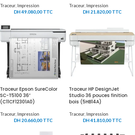
Traceur
,
Impression
Traceur
,
Impression
DH
49.080,00
TTC
DH
21.820,00
TTC
Traceur Epson SureColor
Traceur HP DesignJet
SC-T5100 36″
Studio 36 pouces finition
(C11CF12301A0)
bois (5HB14A)
Traceur
,
Impression
Traceur
,
Impression
DH
20.660,00
TTC
DH
41.810,00
TTC