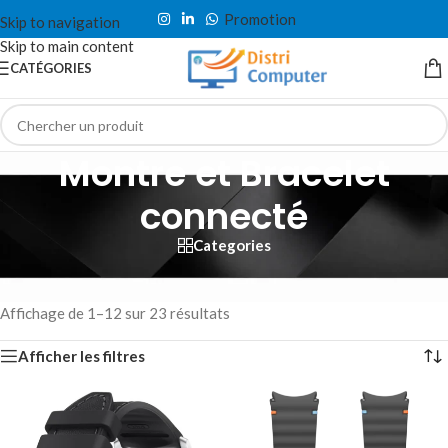
Promotion
Skip to navigation
Skip to main content
CATÉGORIES
Montre et Bracelet
connecté
Categories
Accueil
/
Tablette & Téléphone
/
Accessoires
/
Montre et Bracelet connecté
Affichage de 1–12 sur 23 résultats
Afficher les filtres