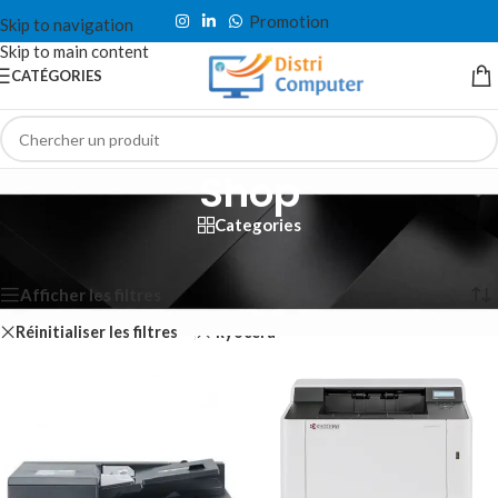
Promotion
Skip to navigation
Skip to main content
CATÉGORIES
Shop
Categories
Accueil
/
Shop
Affichage de 1–12 sur 36 résultats
Afficher les filtres
Réinitialiser les filtres
kyocera