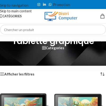
Promotion
Skip to navigation
Skip to main content
CATÉGORIES
Tablette graphique
Categories
Accueil
/
Accessoire & Périphérique
/
Accessoires ordinateur
/
Tablette graphique
Affichage de 1–12 sur 21 résultats
Afficher les filtres