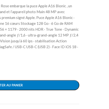
5 Rose embarque la puce Apple A16 Bionic , un
and et l’appareil photo Main 48 MP avec
s premium signé Apple. Puce Apple A16 Bionic ·
ine 16 cœurs Stockage 128 Go · 6 Go de RAM
56 × 1179 · 2000 nits HDR · True Tone · Dynamic
and-angle ƒ/1,6 · ultra-grand-angle 12 MP ƒ/2,4
ision jusqu’à 60 ips · stabilisation Action
MagSafe / USB-C USB-C (USB 2) · Face ID iOS 18 ·
TER AU PANIER