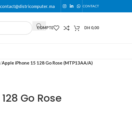
contact@districomputer. ma
CONTACT
COMPTE
DH
0,00
/
Apple iPhone 15 128 Go Rose (MTP13AA/A)
 128 Go Rose