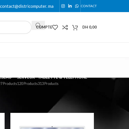
contact@districomputer. ma
CONTACT
COMPTE
DH
0,00
ÉSEAU
SERVEUR
TABLETTE & TÉLÉPHONE
7 Products
120 Products
313 Products
18
24