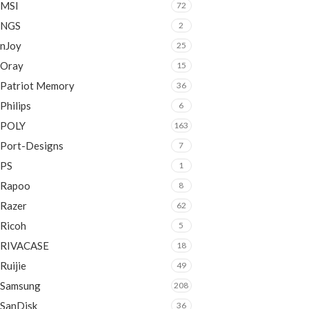
MSI
72
NGS
2
nJoy
25
Oray
15
Patriot Memory
36
Philips
6
POLY
163
Port-Designs
7
PS
1
Rapoo
8
Razer
62
Ricoh
5
RIVACASE
18
Ruijie
49
Samsung
208
SanDisk
36