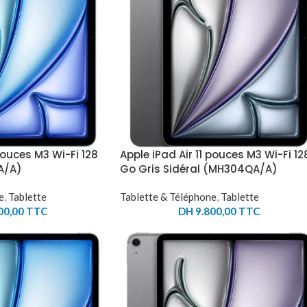
 pouces M3 Wi-Fi 128
Apple iPad Air 11 pouces M3 Wi-Fi 12
A/A)
Go Gris Sidéral (MH304QA/A)
e
,
Tablette
Tablette & Téléphone
,
Tablette
00,00
TTC
DH
9.800,00
TTC