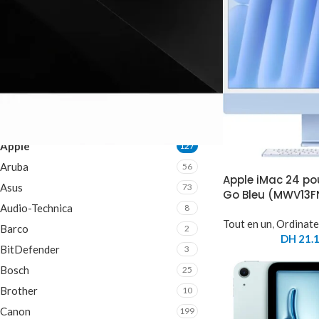
MARQUE
Acer
36
ADATA
76
AOC
13
APC
113
Apple
127
Aruba
56
Apple iMac 24 po
Asus
73
Go Bleu (MWV13F
Audio-Technica
8
Tout en un
,
Ordinate
Barco
2
DH
21.1
BitDefender
3
Bosch
25
Brother
10
Canon
199