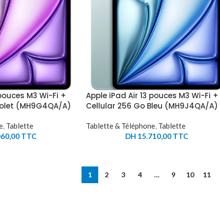
 pouces M3 Wi-Fi +
Apple iPad Air 13 pouces M3 Wi-Fi +
Violet (MH9G4QA/A)
Cellular 256 Go Bleu (MH9J4QA/A)
e
,
Tablette
Tablette & Téléphone
,
Tablette
60,00
TTC
DH
15.710,00
TTC
1
2
3
4
…
9
10
11