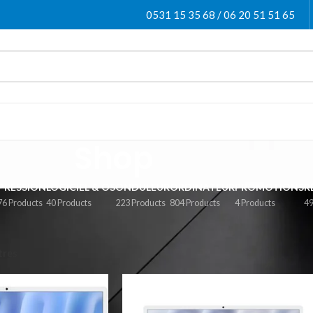
0531 15 35 68 / 06 20 51 51 65
Shop
PRESSION
LOGICIEL & OS
ONDULEUR
ORDINATEUR
PROMOTIONS
R
76 Products
40 Products
223 Products
804 Products
4 Products
49
Afficher
9
12
ltres
Apple