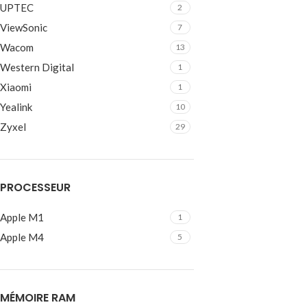
UPTEC
2
ViewSonic
7
Wacom
13
Western Digital
1
Xiaomi
1
Yealink
10
Zyxel
29
PROCESSEUR
Apple M1
1
Apple M4
5
MÉMOIRE RAM