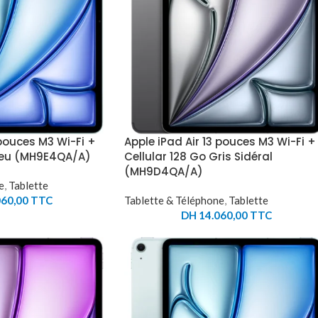
 pouces M3 Wi-Fi +
Apple iPad Air 13 pouces M3 Wi-Fi +
Bleu (MH9E4QA/A)
Cellular 128 Go Gris Sidéral
(MH9D4QA/A)
e
,
Tablette
60,00
TTC
Tablette & Téléphone
,
Tablette
DH
14.060,00
TTC