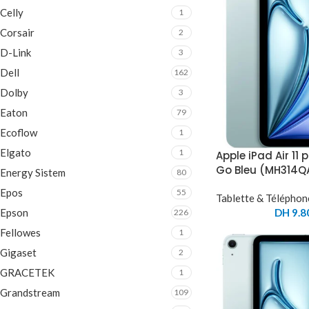
Celly
1
Corsair
2
D-Link
3
Dell
162
Dolby
3
Eaton
79
Ecoflow
1
Elgato
1
Apple iPad Air 11
Go Bleu (MH314Q
Energy Sistem
80
Epos
55
Tablette & Téléphon
Epson
DH
9.8
226
Fellowes
1
Gigaset
2
GRACETEK
1
Grandstream
109