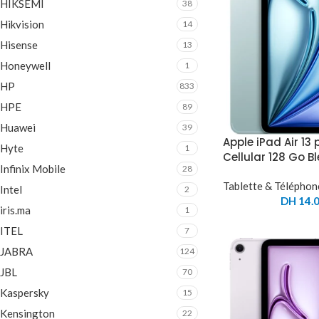
HIKSEMI
38
Hikvision
14
Hisense
13
Honeywell
1
HP
833
HPE
89
Huawei
39
Apple iPad Air 13
Hyte
1
Cellular 128 Go 
Infinix Mobile
28
Tablette & Téléphon
Intel
2
DH
14.0
iris.ma
1
ITEL
7
JABRA
124
JBL
70
Kaspersky
15
Kensington
22