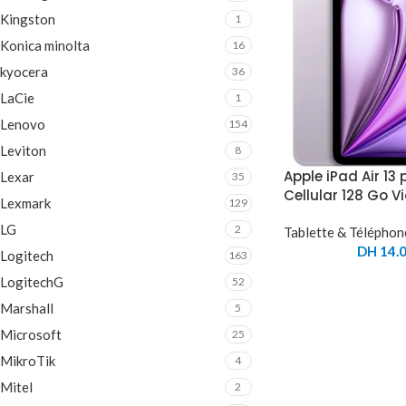
Kingston
1
Konica minolta
16
kyocera
36
LaCie
1
Lenovo
154
Leviton
8
Apple iPad Air 13
Lexar
35
Cellular 128 Go 
Lexmark
129
LG
2
Tablette & Téléphon
DH
14.0
Logitech
163
LogitechG
52
Marshall
5
Microsoft
25
MikroTik
4
Mitel
2