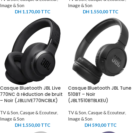
Image & Son
Image & Son
DH
1.170,00
TTC
DH
1.550,00
TTC
Casque Bluetooth JBL Live
Casque Bluetooth JBL Tune
770NC à réduction de bruit
510BT – Noir
– Noir (JBLLIVE770NCBLK)
(JBLT510BTBLKEU)
TV & Son
,
Casque & Ecouteur
,
TV & Son
,
Casque & Ecouteur
,
Image & Son
Image & Son
DH
1.550,00
TTC
DH
590,00
TTC