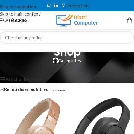
Promotion
Skip to navigation
Skip to main content
CATÉGORIES
Shop
Categories
Accueil
/
Shop
Affichage de 1–12 sur 70 résultats
Afficher les filtres
Réinitialiser les filtres
JBL