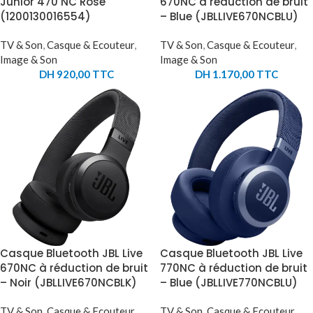
Junior 470 NC Rose
670NC à réduction de bruit
(1200130016554)
– Blue (JBLLIVE670NCBLU)
TV & Son
,
Casque & Ecouteur
,
TV & Son
,
Casque & Ecouteur
,
Image & Son
Image & Son
DH
920,00
TTC
DH
1.170,00
TTC
Casque Bluetooth JBL Live
Casque Bluetooth JBL Live
670NC à réduction de bruit
770NC à réduction de bruit
– Noir (JBLLIVE670NCBLK)
– Blue (JBLLIVE770NCBLU)
TV & Son
,
Casque & Ecouteur
,
TV & Son
,
Casque & Ecouteur
,