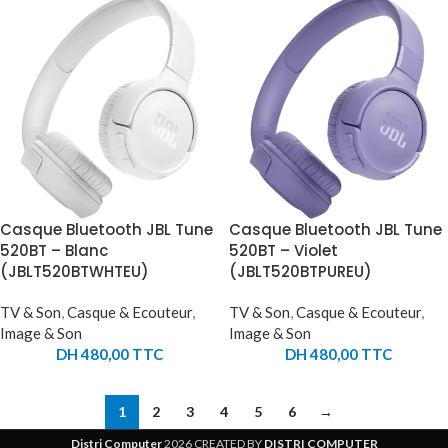
Casque Bluetooth JBL Tune
Casque Bluetooth JBL Tune
520BT – Blanc
520BT – Violet
(JBLT520BTWHTEU)
(JBLT520BTPUREU)
TV & Son
,
Casque & Ecouteur
,
TV & Son
,
Casque & Ecouteur
,
Image & Son
Image & Son
DH
480,00
TTC
DH
480,00
TTC
1
2
3
4
5
6
→
Distri Computer
2026 CREATED BY
DISTRI COMPUTER