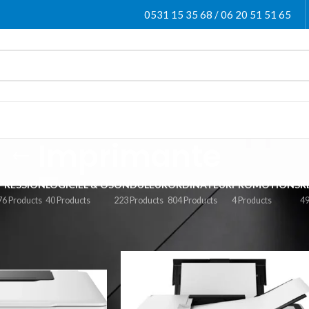
0531 15 35 68 / 06 20 51 51 65
Imprimante
PRESSION
LOGICIEL & OS
ONDULEUR
ORDINATEUR
PROMOTIONS
R
76 Products
40 Products
223 Products
804 Products
4 Products
49
Imprimante
Afficher
9
12