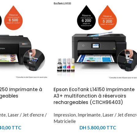
1250 Imprimante à
Epson EcoTank L14150 Imprimante
rgeables
A3+ multifonction à réservoirs
rechargeables (C11CH96403)
nte
,
Laser / Jet d’encre /
Impression
,
Imprimante
,
Laser / Jet d’encr
Matricielle
40,00
TTC
DH
5.800,00
TTC