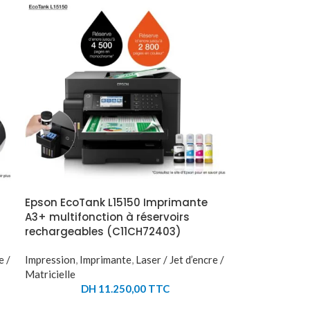
Epson EcoTank L15150 Imprimante
A3+ multifonction à réservoirs
rechargeables (C11CH72403)
e /
Impression
,
Imprimante
,
Laser / Jet d’encre /
Matricielle
DH
11.250,00
TTC