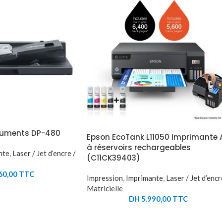
cuments DP-480
Epson EcoTank L11050 Imprimante 
à réservoirs rechargeables
nte
,
Laser / Jet d’encre /
(C11CK39403)
60,00
TTC
Impression
,
Imprimante
,
Laser / Jet d’encr
Matricielle
DH
5.990,00
TTC