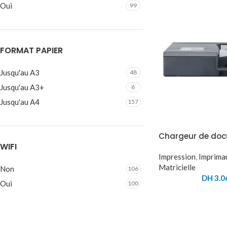
Oui
99
FORMAT PAPIER
Jusqu'au A3
48
Jusqu'au A3+
6
Jusqu'au A4
157
Chargeur de do
WIFI
Impression
,
Imprima
Matricielle
Non
106
DH
3.0
Oui
100