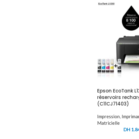
Epson EcoTank L
réservoirs recha
(C11CJ71403)
Impression
,
Imprima
Matricielle
DH
1.8