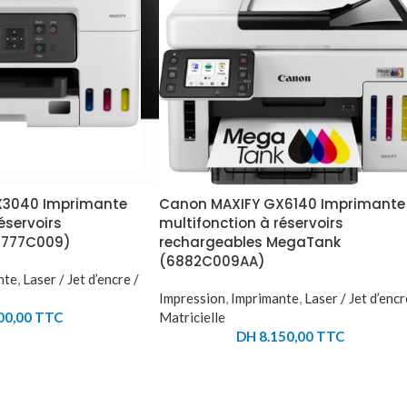
X3040 Imprimante
Canon MAXIFY GX6140 Imprimante
éservoirs
multifonction à réservoirs
5777C009)
rechargeables MegaTank
(6882C009AA)
nte
,
Laser / Jet d’encre /
Impression
,
Imprimante
,
Laser / Jet d’encr
00,00
TTC
Matricielle
DH
8.150,00
TTC