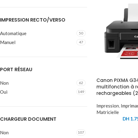
IMPRESSION RECTO/VERSO
Automatique
50
Manuel
47
PORT RÉSEAU
Canon PIXMA G34
Non
62
multifonction à r
Oui
149
rechargeables (
Impression
,
Imprima
Matricielle
CHARGEUR DOCUMENT
DH
1.7
Non
107