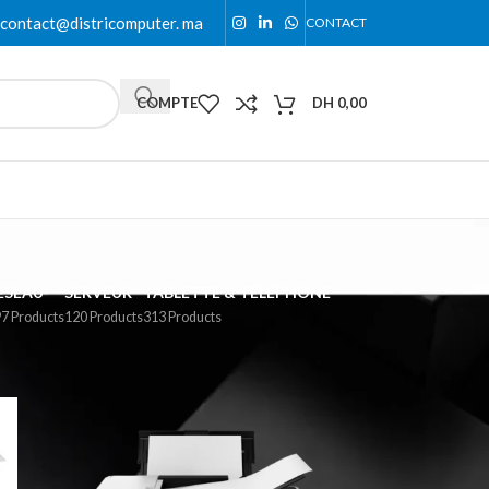
contact@districomputer. ma
CONTACT
COMPTE
DH
0,00
ÉSEAU
SERVEUR
TABLETTE & TÉLÉPHONE
7 Products
120 Products
313 Products
18
24