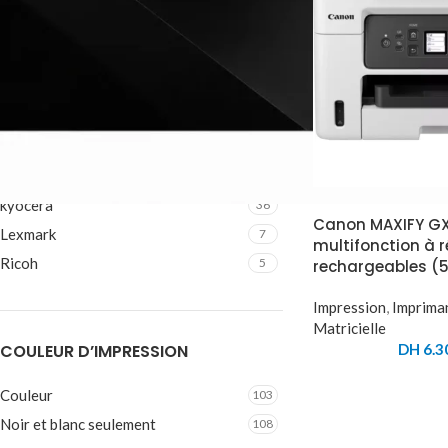
MARQUE
Canon
28
Epson
51
HP
70
Konica minolta
16
kyocera
36
Canon MAXIFY G
Lexmark
7
multifonction à r
Ricoh
5
rechargeables (
Impression
,
Imprima
Matricielle
DH
6.3
COULEUR D’IMPRESSION
Couleur
103
Noir et blanc seulement
108