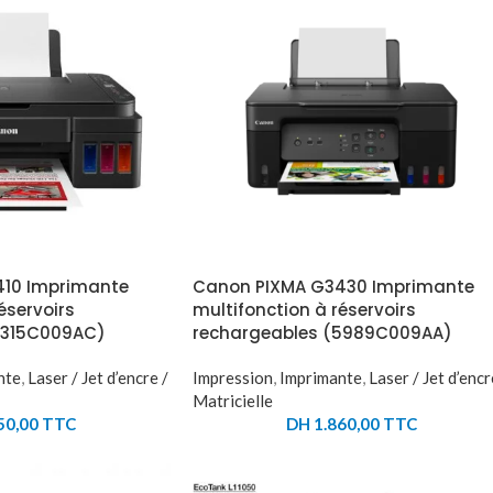
10 Imprimante
Canon PIXMA G3430 Imprimante
éservoirs
multifonction à réservoirs
2315C009AC)
rechargeables (5989C009AA)
nte
,
Laser / Jet d’encre /
Impression
,
Imprimante
,
Laser / Jet d’encr
Matricielle
50,00
TTC
DH
1.860,00
TTC