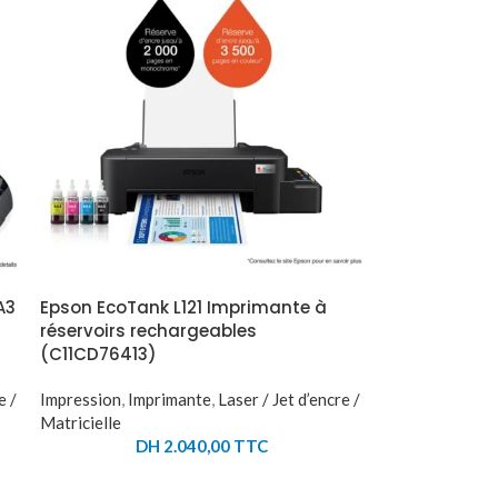
A3
Epson EcoTank L121 Imprimante à
réservoirs rechargeables
(C11CD76413)
e /
Impression
,
Imprimante
,
Laser / Jet d’encre /
Matricielle
DH
2.040,00
TTC