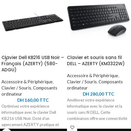
Clavier Dell KB216 USB Noir –
Clavier et souris sans fil
Français (AZERTY) (580-
DELL – AZERTY (KM3322W)
ADGU)
Accessoire & Périphérique
,
Accessoire & Périphérique
,
Clavier / Souris
,
Composants
Clavier / Souris
,
Composants
ordinateur
ordinateur
DH
280,00
TTC
DH
160,00
TTC
Améliorez votre expérience
Optimisez votre expérience
informatique avec le clavier et la
informatique avec le clavier Dell
souris sans fil DELL. Cette
KB216 USB Noir. Doté d'un
combinaison offre une connectivité
agencement AZERTY pratique et
sans fil fiable de 2,4 GHz grâce à son
d'un clavier numérique intégré, ce
récepteur USB. Le clavier, avec ses