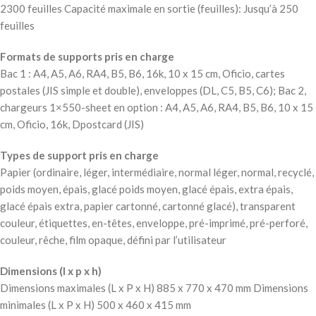
2300 feuilles Capacité maximale en sortie (feuilles): Jusqu’à 250
feuilles
Formats de supports pris en charge
Bac 1 : A4, A5, A6, RA4, B5, B6, 16k, 10 x 15 cm, Oficio, cartes
postales (JIS simple et double), enveloppes (DL, C5, B5, C6); Bac 2,
chargeurs 1×550-sheet en option : A4, A5, A6, RA4, B5, B6, 10 x 15
cm, Oficio, 16k, Dpostcard (JIS)
Types de support pris en charge
Papier (ordinaire, léger, intermédiaire, normal léger, normal, recyclé,
poids moyen, épais, glacé poids moyen, glacé épais, extra épais,
glacé épais extra, papier cartonné, cartonné glacé), transparent
couleur, étiquettes, en-têtes, enveloppe, pré-imprimé, pré-perforé,
couleur, rêche, film opaque, défini par l’utilisateur
Dimensions (l x p x h)
Dimensions maximales (L x P x H) 885 x 770 x 470 mm Dimensions
minimales (L x P x H) 500 x 460 x 415 mm