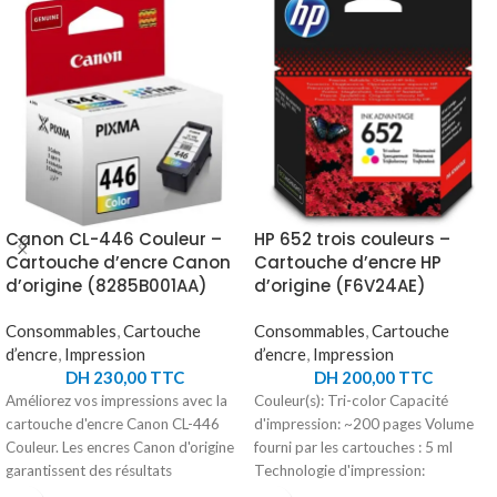
Canon CL-446 Couleur –
HP 652 trois couleurs –
Cartouche d’encre Canon
Cartouche d’encre HP
d’origine (8285B001AA)
d’origine (F6V24AE)
Consommables
,
Cartouche
Consommables
,
Cartouche
d’encre
,
Impression
d’encre
,
Impression
DH
230,00
TTC
DH
200,00
TTC
Améliorez vos impressions avec la
Couleur(s): Tri-color Capacité
cartouche d'encre Canon CL-446
d'impression: ~200 pages Volume
Couleur. Les encres Canon d'origine
fourni par les cartouches : 5 ml
garantissent des résultats
Technologie d'impression:
exceptionnels et des performances
Impression jet d'encre thermique HP