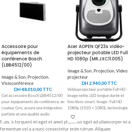
Accessoire pour
Acer AOPEN QF23s vidéo-
équipements de
projecteur potable LED Full
conférence Bosch
HD 1080p (MR.JXC11.005)
(LBB4512/00)
Image & Son
,
Projection
,
Video
Image & Son
,
Projection
,
projecteur
Visioconférence
DH
2.940,00
TTC
DH
48.010,00
TTC
Vidéoprojecteur portable Full HD :
Cet accessoire Bosch LBB4512/00
image nette, LED longue durée et
pour équipements de conférence, en
fonctions smart. Image : Full HD
couleur Gris, assure une intégration
1080p (1920 × 1080), technologie
parfaite et une qualité audio
LCD. Luminosité : 250 ANSI lumens
supérieure. Conçu pour une
(6 500 LED lumens). Contraste : 1
Mauris torquent mi eget et amet phasellus eget ad ullamcorper mi a
compatibilité optimale avec divers
000:1. Source lumineuse : LED,
fermentum vel a a nunc consectetur enim rutrum. Aliquam