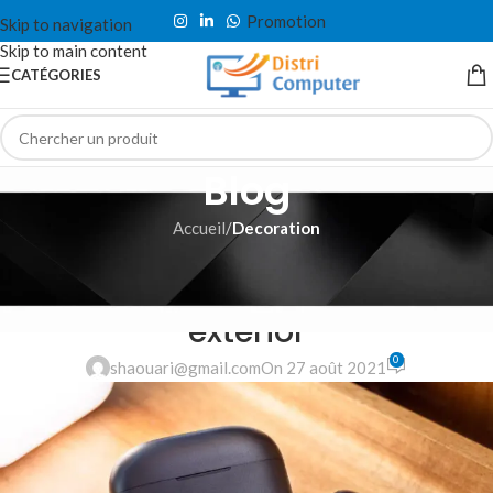
Promotion
Skip to navigation
Skip to main content
CATÉGORIES
Blog
Accueil
/
Decoration
DECORATION
Creative water features and
exterior
0
shaouari@gmail.com
On 27 août 2021