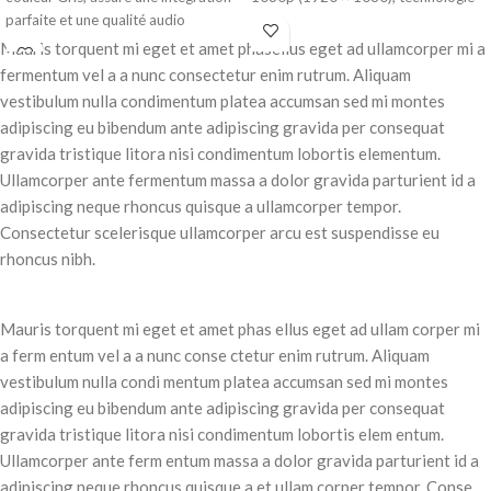
parfaite et une qualité audio
LCD. Luminosité : 250 ANSI lumens
supérieure. Conçu pour une
(6 500 LED lumens). Contraste : 1
Mauris torquent mi eget et amet phasellus eget ad ullamcorper mi a
compatibilité optimale avec divers
000:1. Source lumineuse : LED,
fermentum vel a a nunc consectetur enim rutrum. Aliquam
systèmes de conférence Bosch, il
jusqu'à 30 000 heures sans
vestibulum nulla condimentum platea accumsan sed mi montes
garantit une clarté sonore
remplacement. Projection : focale
adipiscing eu bibendum ante adipiscing gravida per consequat
exceptionnelle et une fiabilité accrue
standard, image de 40 à 120 pouces
gravida tristique litora nisi condimentum lobortis elementum.
lors de vos réunions et 1
(rapport de projection 1,26:1).
Ullamcorper ante fermentum massa a dolor gravida parturient id a
présentations. Améliorez l'efficacité
Connectique : HDMI, USB,
de vos événements avec cet
Bluetooth, screen mirroring sans fil.
adipiscing neque rhoncus quisque a ullamcorper tempor.
accessoire essentiel, parfaitement
Son : 2 haut-parleur s intégrés, 6 W
Consectetur scelerisque ullamcorper arcu est suspendisse eu
adapté aux besoins professionnels
au total. Pour qui : idéal pour le
rhoncus nibh.
exigeants.
divertissement nomade, streaming
et présentations partout. Fonctions
smart TV intégrées (Netflix,
Mauris torquent mi eget et amet phas ellus eget ad ullam corper mi
YouTube, Prime Video), autofocus,
a ferm entum vel a a nunc conse ctetur enim rutrum. Aliquam
correction trapézoïdale
vestibulum nulla condi mentum platea accumsan sed mi montes
automatique, démarrage instantané
adipiscing eu bibendum ante adipiscing gravida per consequat
et Bluetooth audio. Emportez le
gravida tristique litora nisi condimentum lobortis elem entum.
cinéma et vos applis partout grâce à
sa portabilité et son autonomie LED.
Ullamcorper ante ferm entum massa a dolor gravida parturient id a
adipiscing neque rhoncus quisque a et ullam corper tempor. Conse