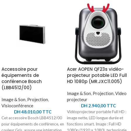
Accessoire pour
Acer AOPEN QF23s vidéo-
équipements de
projecteur potable LED Full
conférence Bosch
HD 1080p (MR.JXC11.005)
(LBB4512/00)
Image & Son
,
Projection
,
Video
Image & Son
,
Projection
,
projecteur
Visioconférence
DH
2.940,00
TTC
DH
48.010,00
TTC
Vidéoprojecteur portable Full HD :
Cet accessoire Bosch LBB4512/00
image nette, LED longue durée et
pour équipements de conférence, en
fonctions smart. Image : Full HD
couleur Gris, assure une intégration
1080p (1920 × 1080), technologie