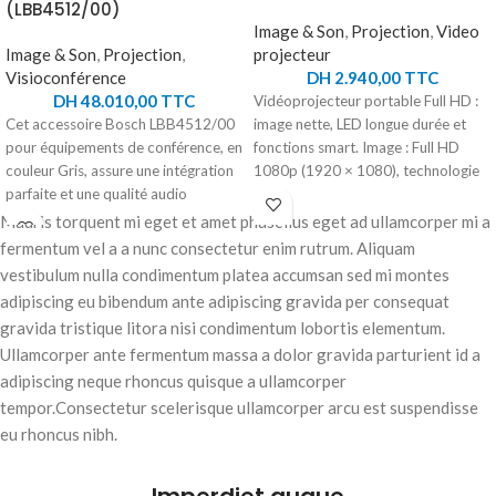
(LBB4512/00)
Image & Son
,
Projection
,
Video
Image & Son
,
Projection
,
projecteur
Visioconférence
DH
2.940,00
TTC
DH
48.010,00
TTC
Vidéoprojecteur portable Full HD :
Cet accessoire Bosch LBB4512/00
image nette, LED longue durée et
pour équipements de conférence, en
fonctions smart. Image : Full HD
couleur Gris, assure une intégration
1080p (1920 × 1080), technologie
parfaite et une qualité audio
LCD. Luminosité : 250 ANSI lumens
supérieure. Conçu pour une
(6 500 LED lumens). Contraste : 1
Mauris torquent mi eget et amet phasellus eget ad ullamcorper mi a
compatibilité optimale avec divers
000:1. Source lumineuse : LED,
fermentum vel a a nunc consectetur enim rutrum. Aliquam
systèmes de conférence Bosch, il
jusqu'à 30 000 heures sans
vestibulum nulla condimentum platea accumsan sed mi montes
garantit une clarté sonore
remplacement. Projection : focale
adipiscing eu bibendum ante adipiscing gravida per consequat
exceptionnelle et une fiabilité accrue
standard, image de 40 à 120 pouces
gravida tristique litora nisi condimentum lobortis elementum.
lors de vos réunions et 1
(rapport de projection 1,26:1).
Ullamcorper ante fermentum massa a dolor gravida parturient id a
présentations. Améliorez l'efficacité
Connectique : HDMI, USB,
de vos événements avec cet
Bluetooth, screen mirroring sans fil.
adipiscing neque rhoncus quisque a ullamcorper
accessoire essentiel, parfaitement
Son : 2 haut-parleur s intégrés, 6 W
tempor.Consectetur scelerisque ullamcorper arcu est suspendisse
adapté aux besoins professionnels
au total. Pour qui : idéal pour le
eu rhoncus nibh.
exigeants.
divertissement nomade, streaming
et présentations partout. Fonctions
smart TV intégrées (Netflix,