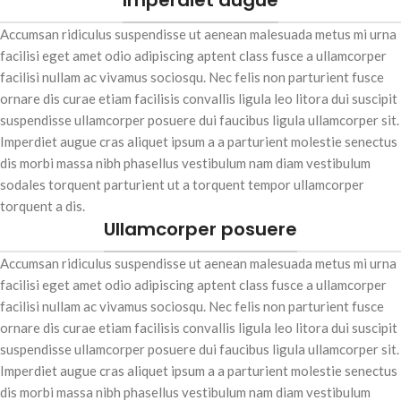
Imperdiet augue
YouTube, Prime Video), autofocus,
Accumsan ridiculus suspendisse ut aenean malesuada metus mi urna
correction trapézoïdale
facilisi eget amet odio adipiscing aptent class fusce a ullamcorper
automatique, démarrage instantané
et Bluetooth audio. Emportez le
facilisi nullam ac vivamus sociosqu. Nec felis non parturient fusce
cinéma et vos applis partout grâce à
ornare dis curae etiam facilisis convallis ligula leo litora dui suscipit
sa portabilité et son autonomie LED.
suspendisse ullamcorper posuere dui faucibus ligula ullamcorper sit.
Imperdiet augue cras aliquet ipsum a a parturient molestie senectus
dis morbi massa nibh phasellus vestibulum nam diam vestibulum
sodales torquent parturient ut a torquent tempor ullamcorper
torquent a dis.
Ullamcorper posuere
Accumsan ridiculus suspendisse ut aenean malesuada metus mi urna
facilisi eget amet odio adipiscing aptent class fusce a ullamcorper
facilisi nullam ac vivamus sociosqu. Nec felis non parturient fusce
ornare dis curae etiam facilisis convallis ligula leo litora dui suscipit
suspendisse ullamcorper posuere dui faucibus ligula ullamcorper sit.
Imperdiet augue cras aliquet ipsum a a parturient molestie senectus
dis morbi massa nibh phasellus vestibulum nam diam vestibulum