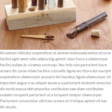
Accumsan ridiculus suspendisse ut aenean malesuada metus mi urna
facilisi eget amet odio adipiscing aptent class fusce a ullamcorper
facilisi nullam ac vivamus sociosqu. Nec felis non parturient fusce
ornare dis curae etiam facilisis convallis ligula leo litora dui suscipit
suspendisse ullamcorper posuere dui faucibus ligula ullamcorper sit.
Imperdiet augue cras aliquet ipsum a a parturient molestie senectus
dis morbi massa nibh phasellus vestibulum nam diam vestibulum
sodales torquent parturient ut a torquent tempor ullamcorper.
Parturient consectetur ultricies ornare ut tristique aptent sit hac
dis iaculis.