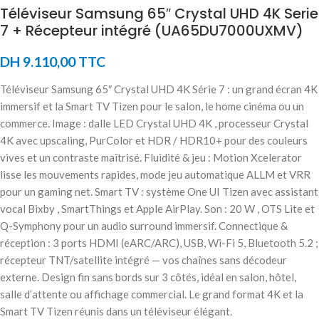
Téléviseur Samsung 65″ Crystal UHD 4K Serie
7 + Récepteur intégré (UA65DU7000UXMV)
DH
9.110,00
TTC
Téléviseur Samsung 65″ Crystal UHD 4K Série 7 : un grand écran 4K
immersif et la Smart TV Tizen pour le salon, le home cinéma ou un
commerce. Image : dalle LED Crystal UHD 4K , processeur Crystal
4K avec upscaling, PurColor et HDR / HDR10+ pour des couleurs
vives et un contraste maîtrisé. Fluidité & jeu : Motion Xcelerator
lisse les mouvements rapides, mode jeu automatique ALLM et VRR
pour un gaming net. Smart TV : système One UI Tizen avec assistant
vocal Bixby , SmartThings et Apple AirPlay. Son : 20 W , OTS Lite et
Q-Symphony pour un audio surround immersif. Connectique &
réception : 3 ports HDMI (eARC/ARC), USB, Wi-Fi 5, Bluetooth 5.2 ;
récepteur TNT/satellite intégré — vos chaînes sans décodeur
externe. Design fin sans bords sur 3 côtés, idéal en salon, hôtel,
salle d’attente ou affichage commercial. Le grand format 4K et la
Smart TV Tizen réunis dans un téléviseur élégant.