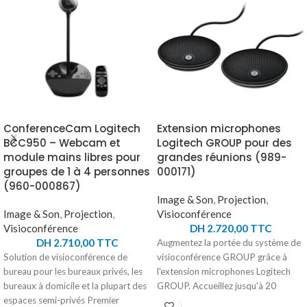
ConferenceCam Logitech
Extension microphones
BCC950 – Webcam et
Logitech GROUP pour des
module mains libres pour
grandes réunions (989-
groupes de 1 à 4 personnes
000171)
(960-000867)
Image & Son
,
Projection
,
Image & Son
,
Projection
,
Visioconférence
Visioconférence
DH
2.720,00
TTC
DH
2.710,00
TTC
Augmentez la portée du système de
Solution de visioconférence de
visioconférence GROUP grâce à
bureau pour les bureaux privés, les
l'extension microphones Logitech
bureaux à domicile et la plupart des
GROUP. Accueillez jusqu'à 20
espaces semi-privés Premier
personnes dans une grande salle et