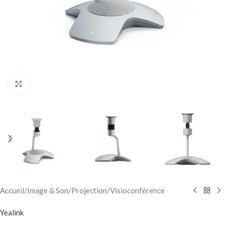
Click to enlarge
Accueil
/
Image & Son
/
Projection
/
Visioconférence
Yealink