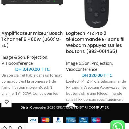
Amplificateur mixeur Bosch
Logitech PTZ Pro 2
1 channel19 » 60W (U60:1M-
télécommande RF sans fil
EU)
Webcam Appuyez sur les
boutons (993-001465)
Image & Son
,
Projection
,
Visioconférence
Image & Son
,
Projection
,
DH
3.490,00
TTC
Visioconférence
DH
320,00
TTC
Un son clair et fiable dans un format
compact, c’est la promesse 1 de
Logitech PTZ Pro 2 télécommande
l’amplificateur mixeur Bosch 1
RF sans fil Webcam Appuyez sur les
channel 19’’ 60W. Conçu pour les
boutons offre une télécommande
installations petites et moyennes, il
sans fil RF conçue spécifiquement
offre une puissance de 60 W avec
pour les webcams Logitech.
Distri Computer
2026 CREATED BY
DISTRI COMPUTER
compatibilité 4Ω, 8Ω, 70 V et 100
Compatible avec la gamme PTZ
V. Ses 4 entrées polyvalentes, dont
Pro 2, elle garantit une utilisation
2 micro/ligne avec alimentation
fluide et efficace grâce à ses