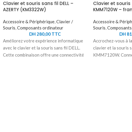
Clavier et souris sans fil DELL –
Clavier et souris 
AZERTY (KM3322W)
KMM7120W – fran
Accessoire & Périphérique
,
Clavier /
Accessoire & Périp
Souris
,
Composants ordinateur
Souris
,
Composants 
DH
280,00
TTC
DH
81
Améliorez votre expérience informatique
Accrochez-vous à la
avec le clavier et la souris sans fil DELL.
clavier et la souris s
Cette combinaison offre une connectivité
KMM7120W. Connect
sans fil fiable de 2,4 GHz grâce à son
en un clic grâce à l
récepteur USB. Le clavier, avec ses touches
5.0 et 2,4 GHz. Com
silencieuses et ses raccourcis pratiques,
Chrome, Android et
vous permet de contrôler facilement le
offre une flexibilité
volume et de mettre en sourdine. La souris
appareils. Le capte
sans fil précise et réactive offre une
garantit une navigat
résolution de 1000 dpi pour une
écran 4K. Personnal
navigation fluide. Ces accessoires
avec des raccourcis i
ergonomiques, de couleur noire élégante,
clavier pour une sai
sont compatibles avec divers systèmes
efficacement vos pé