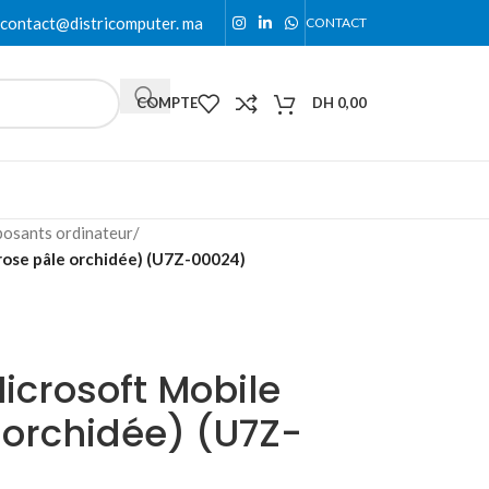
contact@districomputer. ma
CONTACT
COMPTE
DH
0,00
osants ordinateur
/
(rose pâle orchidée) (U7Z-00024)
Microsoft Mobile
 orchidée) (U7Z-