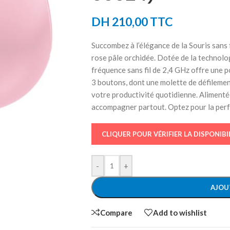
DH
210,00
TTC
Succombez à l’élégance de la Souris san
rose pâle orchidée. Dotée de la technolog
fréquence sans fil de 2,4 GHz offre une 
3 boutons, dont une molette de défilemen
votre productivité quotidienne. Alimentée
accompagner partout. Optez pour la perfor
CLIQUER POUR VÉRIFIER LA DISPONIBI
-
+
AJOU
Compare
Add to wishlist