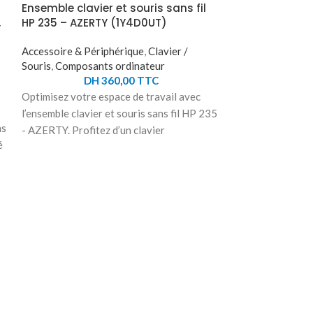
Ensemble clavier et souris sans fil
,
HP 235 – AZERTY (1Y4D0UT)
Accessoire & Périphérique
,
Clavier /
Souris
,
Composants ordinateur
DH
360,00
TTC
Optimisez votre espace de travail avec
l’ensemble clavier et souris sans fil HP 235
ns
- AZERTY. Profitez d’un clavier
é
confortable, silencieux et doté de
raccourcis pratiques pour une productivité
sans effort. La souris ergonomique assure
un confort prolongé, idéale pour les
Ensemble clavi
Logitech MK2
longues journées. Grâce à la connexion
(920-013549)
sans fil 2,4 GHz, dites adieu aux câbles
encombrants et bénéficiez d’une
Accessoire & Pér
expérience fluide sans latence. Une
Souris
,
Composan
autonomie prolongée complète cet
DH
ensemble, parfait pour travailler
Travaillez effic