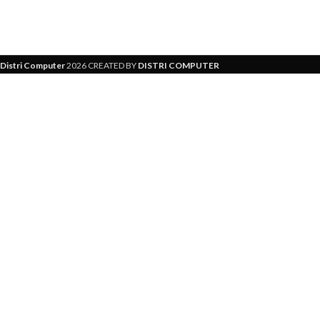
d'exploitation tels que Windows , MacOS,
gestionnaire Dell. U
Android et Chrome OS. Livrés avec des
pour une productivit
piles, ils sont prêts à l'emploi. Boostez
votre productivité avec le clavier et la
Distri Computer
2026 CREATED BY
DISTRI COMPUTER
souris sans fil DELL.