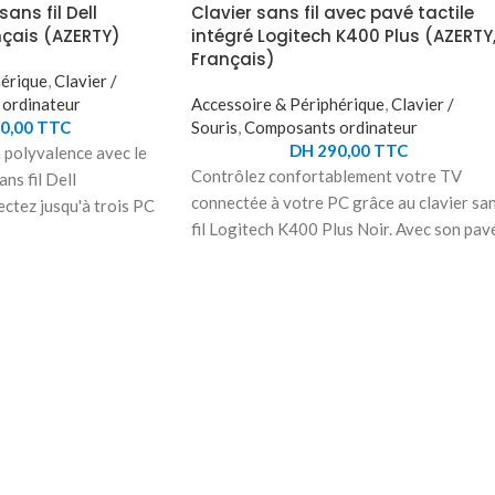
sans fil Dell
Clavier sans fil avec pavé tactile
çais (AZERTY)
intégré Logitech K400 Plus (AZERTY
Français)
hérique
,
Clavier /
ordinateur
Accessoire & Périphérique
,
Clavier /
0,00
TTC
Souris
,
Composants ordinateur
DH
290,00
TTC
 polyvalence avec le
Contrôlez confortablement votre TV
ans fil Dell
connectée à votre PC grâce au clavier sa
ez jusqu'à trois PC
fil Logitech K400 Plus Noir. Avec son pav
a technologie Bluetooth
tactile intégré, ce clavier prêt à l'emploi
patible avec Windows ,
vous offre un contrôle total depuis votre
 Mac, cet ensemble
canapé. Naviguez facilement sur votre
 totale sur tous vos
téléviseur contrôlé par PC, regardez des
ur de 1600 PPP
vidéos, surfez sur le web ou discutez avec
ion fluide, même sur
vos amis en toute tranquillité. Profitez de
isez votre expérience
touches silencieuses, d'un grand pavé
ntuitifs et inclinez le
tactile et d'une technologie sans fil
sie confortable. Gérez
puissante, compatible avec Windows,
riphériques avec le
Android et Chrome OS. Personnalisez vos