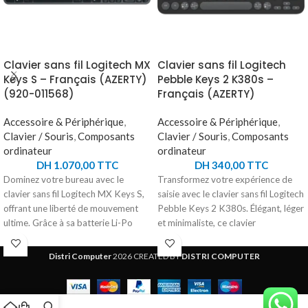
Clavier sans fil Logitech MX
Clavier sans fil Logitech
Keys S – Français (AZERTY)
Pebble Keys 2 K380s –
(920-011568)
Français (AZERTY)
Accessoire & Périphérique
,
Accessoire & Périphérique
,
Clavier / Souris
,
Composants
Clavier / Souris
,
Composants
ordinateur
ordinateur
DH
1.070,00
TTC
DH
340,00
TTC
Dominez votre bureau avec le
Transformez votre expérience de
clavier sans fil Logitech MX Keys S,
saisie avec le clavier sans fil Logitech
offrant une liberté de mouvement
Pebble Keys 2 K380s. Élégant, léger
ultime. Grâce à sa batterie Li-Po
et minimaliste, ce clavier
intégrée, profitez de jusqu'à 10 jours
Bluetooth® en plastique recyclé
d'autonomie ou jusqu'à 5 mois en
s’adapte parfaitement à vos besoins
Distri Computer
2026 CREATED BY
DISTRI COMPUTER
désactivant le rétroéclairage. La
avec ses touches personnalisables.
technologie Bluetooth Low Energy
Couplage multidispositif pour une
ou le récepteur USB Logi Bolt assure
polyvalence optimale et une saisie