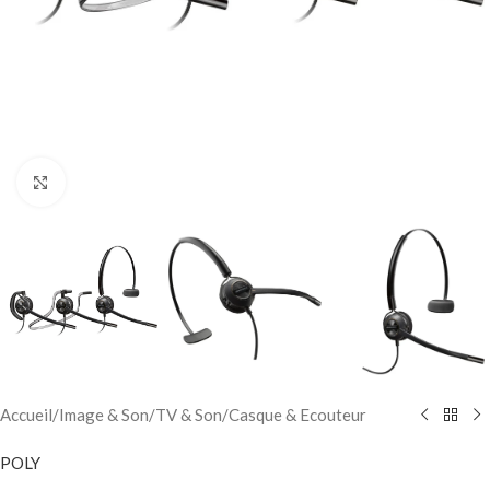
Click to enlarge
Accueil
/
Image & Son
/
TV & Son
/
Casque & Ecouteur
POLY