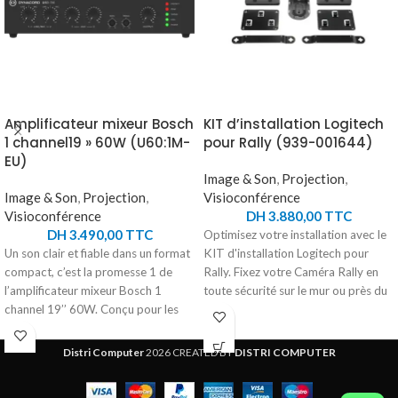
Amplificateur mixeur Bosch
KIT d’installation Logitech
1 channel19 » 60W (U60:1M-
pour Rally (939-001644)
EU)
Image & Son
,
Projection
,
Image & Son
,
Projection
,
Visioconférence
Visioconférence
DH
3.880,00
TTC
DH
3.490,00
TTC
Optimisez votre installation avec le
Un son clair et fiable dans un format
KIT d'installation Logitech pour
compact, c’est la promesse 1 de
Rally. Fixez votre Caméra Rally en
l’amplificateur mixeur Bosch 1
toute sécurité sur le mur ou près du
channel 19’’ 60W. Conçu pour les
plafond, grâce à des supports
installations petites et moyennes, il
personnalisés. Les haut-parleur s
offre une puissance de 60 W avec
extra-plats offrent une apparence
Distri Computer
2026 CREATED BY
DISTRI COMPUTER
compatibilité 4Ω, 8Ω, 70 V et 100
élégante et "flottante". Les supports
V. Ses 4 entrées polyvalentes, dont
de retenue de câble robustes