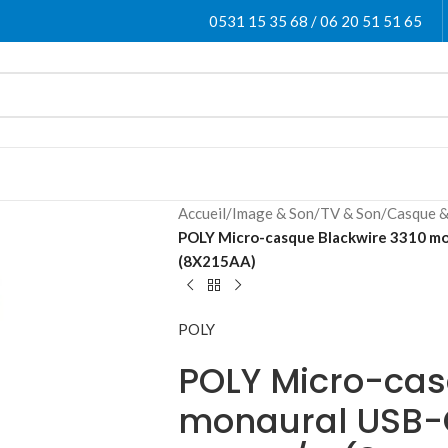
0531 15 35 68 / 06 20 51 51 65
Accueil
/
Image & Son
/
TV & Son
/
Casque &
POLY Micro-casque Blackwire 3310 mo
(8X215AA)
POLY
POLY Micro-cas
monaural USB-