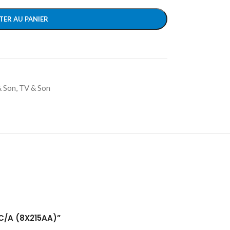
TER AU PANIER
& Son
,
TV & Son
-C/A (8X215AA)”