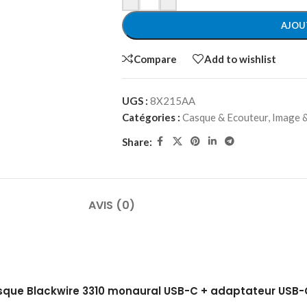
AJOU
Compare
Add to wishlist
UGS :
8X215AA
Catégories :
Casque & Ecouteur
,
Image 
Share:
AVIS (0)
-casque Blackwire 3310 monaural USB-C + adaptateur USB