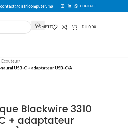
contact@districomputer. ma
CONTACT
COMPTE
DH
0,00
 Ecouteur
/
naural USB-C + adaptateur USB-C/A
que Blackwire 3310
C + adaptateur