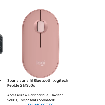
–
Souris sans fil Bluetooth Logitech
Souris sans f
Pebble 2 M350s
V2 Hyperspee
R3G1)
Accessoire & Périphérique
,
Clavier /
Souris
,
Composants ordinateur
Accessoire & Pér
DH
240,00
TTC
Souris
,
Composan