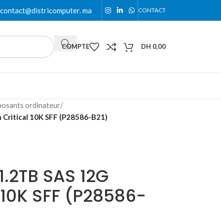
contact@districomputer. ma
CONTACT
COMPTE
DH
0,00
osants ordinateur
/
 Critical 10K SFF (P28586-B21)
1.2TB SAS 12G
l 10K SFF (P28586-