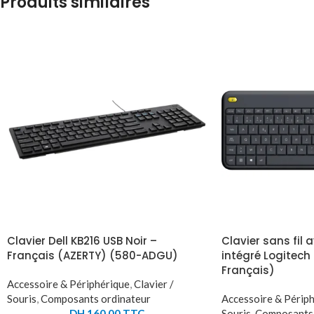
Produits similaires
Clavier Dell KB216 USB Noir –
Clavier sans fil 
Français (AZERTY) (580-ADGU)
intégré Logitech
Français)
Accessoire & Périphérique
,
Clavier /
Souris
,
Composants ordinateur
Accessoire & Périp
DH
160,00
TTC
Souris
,
Composants 