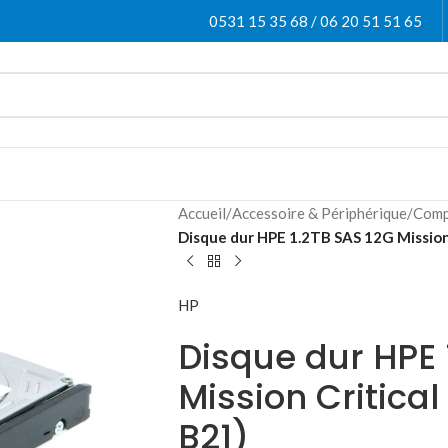
0531 15 35 68 / 06 20 51 51 65
Accueil
/
Accessoire & Périphérique
/
Comp
Disque dur HPE 1.2TB SAS 12G Mission
HP
Disque dur HPE 
Mission Critica
B21)