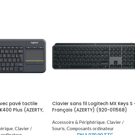
avec pavé tactile
Clavier sans fil Logitech MX Keys S 
 K400 Plus (AZERTY,
Français (AZERTY) (920-011568)
Accessoire & Périphérique
,
Clavier /
hérique
,
Clavier /
Souris
,
Composants ordinateur
ordinateur
DH
1.070,00
TTC