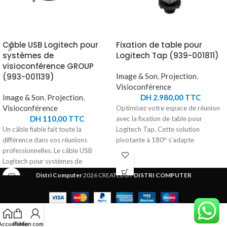
Câble USB Logitech pour
Fixation de table pour
systèmes de
Logitech Tap (939-001811)
visioconférence GROUP
(993-001139)
Image & Son
,
Projection
,
Visioconférence
Image & Son
,
Projection
,
DH
2.980,00
TTC
Visioconférence
Optimisez votre espace de réunion
DH
110,00
TTC
avec la fixation de table pour
Un câble fiable fait toute la
Logitech Tap. Cette solution
différence dans vos réunions
pivotante à 180° s'adapte
professionnelles. Le câble USB
facilement à la plupart des tables et
Logitech pour systèmes de
passe-câbles. Grâce à sa gestion
visioconférence GROUP assure une
des câbles intégrée, elle offre une
Distri Computer
2026 CREATED BY
DISTRI COMPUTER
connexion stable et rapide entre vos
apparence soignée en dissimulant
équipements. Conçu spécialement
les fils. Améliorez votre expérience
pour les produits GROUP HD, il
de visioconférence en toute
permet de transmettre efficacement
discrétion.
Accueil
Panier
Mon compte
les signaux audio et vidéo afin de