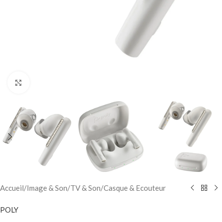
Click to enlarge
Accueil
/
Image & Son
/
TV & Son
/
Casque & Ecouteur
POLY