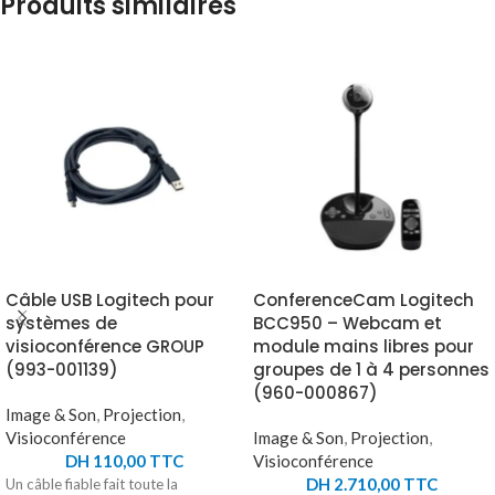
Produits similaires
Câble USB Logitech pour
ConferenceCam Logitech
systèmes de
BCC950 – Webcam et
visioconférence GROUP
module mains libres pour
(993-001139)
groupes de 1 à 4 personnes
(960-000867)
Image & Son
,
Projection
,
Visioconférence
Image & Son
,
Projection
,
DH
110,00
TTC
Visioconférence
DH
2.710,00
TTC
Un câble fiable fait toute la