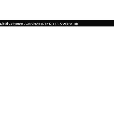
personnalisation Lo
Distri Computer
2026 CREATED BY
DISTRI COMPUTER