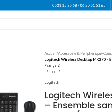
0531 15 35 68 / 06 20 51 51 65
Accueil
/
Accessoire & Périphérique
/
Comp
Logitech Wireless Desktop MK270 – Ens
Français)
Logitech
Logitech Wirel
– Ensemble sans