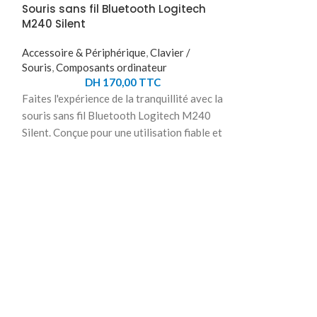
Souris sans fil Bluetooth Logitech
M240 Silent
Accessoire & Périphérique
,
Clavier /
Souris
,
Composants ordinateur
DH
170,00
TTC
Faites l'expérience de la tranquillité avec la
souris sans fil Bluetooth Logitech M240
Silent. Conçue pour une utilisation fiable et
confortable, cette souris réduit jusqu'à
90% des clics bruyants grâce à sa
technologie SilentTouch. Profitez d'un
suivi optique fluide avec une plage de DPI
Souris sans fi
Signature M6
allant de 400 à 4000, offrant une précision
sans compromis. Sa connectivité Bluetooth
Accessoire & Pér
à faible consommation d'énergie vous
Souris
,
Composan
permet une liberté de mouvement jusqu'à
DH
10 mètres, tandis que sa construction
Boostez votre pr
durable utilise jusqu'à 48% de plastique
Logitech Signatur