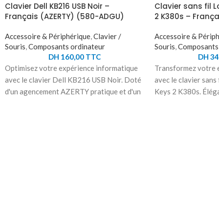
Clavier Dell KB216 USB Noir –
Clavier sans fil 
Français (AZERTY) (580-ADGU)
2 K380s – França
Accessoire & Périphérique
,
Clavier /
Accessoire & Périp
Souris
,
Composants ordinateur
Souris
,
Composants 
DH
160,00
TTC
DH
34
Optimisez votre expérience informatique
Transformez votre e
avec le clavier Dell KB216 USB Noir. Doté
avec le clavier sans
d'un agencement AZERTY pratique et d'un
Keys 2 K380s. Éléga
clavier numérique intégré, ce clavier avec
minimaliste, ce cla
fil vous offre une saisie précise et fluide.
plastique recyclé s
Son design élégant s'intègre parfaitement
vos besoins avec se
à n'importe quel environnement de travail.
personnalisables. C
Simplifiez vos tâches quotidiennes grâce à
pour une polyvalenc
ce clavier fiable et bénéficiez d'une
saisie silencieuse g
productivité accrue.
plates. Idéal pour 
iPadOS et plus enco
intelligents et une p
Améliorez votre pro