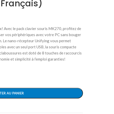
 Français)
rix! Avec le pack clavier souris MK270, profitez de
liser vos périphériques avec votre PC sans bouger
m. Le nano-récepteur Unifying vous permet
bles avec un seul port USB, la souris compacte
i-éclaboussures est doté de 8 touches de raccourcis
omie et simplicité à l’emploi garanties!
TER AU PANIER