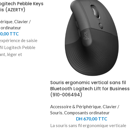
Logitech Pebble Keys
is (AZERTY)
hérique
,
Clavier /
ordinateur
0,00
TTC
xpérience de saisie
 fil Logitech Pebble
nt, léger et
vier Bluetooth® en
’adapte parfaitement à
s touches
ouplage multidispositif
Souris ergonomic vertical sans fil
Bluetooth Logitech Lift for Business
e optimale et une
(910-006494)
râce aux touches ultra-
Windows , macOS,
Accessoire & Périphérique
,
Clavier /
re, avec des raccourcis
Souris
,
Composants ordinateur
ortée sans fil de 10 m.
DH
670,00
TTC
ductivité avec la
La souris sans fil ergonomique verticale