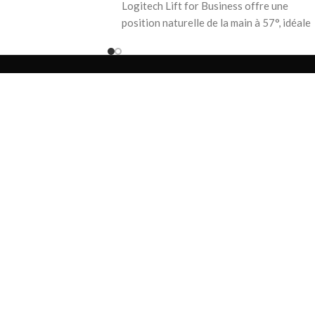
gi Options+.
Logitech Lift for Business offre une
position naturelle de la main à 57°, idéale
pour les mains petites à moyennes. Sa
conception réduit les tensions musculaire
et améliore la posture, ce qui en fait un
choix judicieux pour une utilisation
prolongée. Grâce à sa double connectivit
(Bluetooth ou récepteur USB Logi Bolt) e
une portée jusqu'à 10 mètres, elle s’adapt
à tous vos environnements de travail.
Profitez d’un défilement fluide avec la
molette SmartWheel, d’une autonomie de
24 mois avec une seule pile AA et de 4
boutons latéraux personnalisables pour
booster votre productivité.