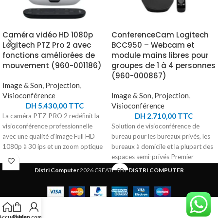
Caméra vidéo HD 1080p
ConferenceCam Logitech
Logitech PTZ Pro 2 avec
BCC950 – Webcam et
fonctions améliorées de
module mains libres pour
mouvement (960-001186)
groupes de 1 à 4 personnes
(960-000867)
Image & Son
,
Projection
,
Visioconférence
Image & Son
,
Projection
,
DH
5.430,00
TTC
Visioconférence
DH
2.710,00
TTC
La caméra PTZ PRO 2 redéfinit la
visioconférence professionnelle
Solution de visioconférence de
avec une qualité d’image Full HD
bureau pour les bureaux privés, les
1080p à 30 ips et un zoom optique
bureaux à domicile et la plupart des
10x offrant des détails saisissants.
espaces semi-privés Premier
Grâce à son large angle de vue de
dispositif audio et vidéo tout en un
Distri Computer
2026 CREATED BY
DISTRI COMPUTER
90° et son contrôle motorisé fluide,
conçu spécialement pour les petits
elle capture chaque intervention
groupes. - Design tout en un facile à
avec précision, même dans les
utiliser et peu encombrant -
grandes salles. Facile à installer via
Système prêt à l'emploi pour
Accueil
Panier
Mon compte
USB plug-and-play, elle est
Windows et Mac - Vidéo et audio