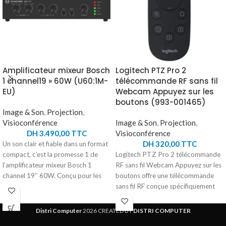
Amplificateur mixeur Bosch
Logitech PTZ Pro 2
1 channel19 » 60W (U60:1M-
télécommande RF sans fil
EU)
Webcam Appuyez sur les
boutons (993-001465)
Image & Son
,
Projection
,
Visioconférence
Image & Son
,
Projection
,
DH
3.490,00
TTC
Visioconférence
DH
320,00
TTC
Un son clair et fiable dans un format
compact, c’est la promesse 1 de
Logitech PTZ Pro 2 télécommande
l’amplificateur mixeur Bosch 1
RF sans fil Webcam Appuyez sur les
channel 19’’ 60W. Conçu pour les
boutons offre une télécommande
installations petites et moyennes, il
sans fil RF conçue spécifiquement
offre une puissance de 60 W avec
pour les webcams Logitech.
compatibilité 4Ω, 8Ω, 70 V et 100
Compatible avec la gamme PTZ
Distri Computer
2026 CREATED BY
DISTRI COMPUTER
V. Ses 4 entrées polyvalentes, dont
Pro 2, elle garantit une utilisation