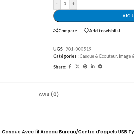
-
+
AJOU
Compare
Add to wishlist
UGS :
981-000519
Catégories :
Casque & Ecouteur
,
Image 
Share:
AVIS (0)
0e Casque Avec fil Arceau Bureau/Centre d’appels USB Ty