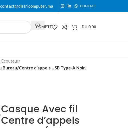
contact@districomputer. ma
CONTACT
COMPTE
DH
0,00
 Ecouteur
/
u Bureau/Centre d’appels USB Type-A Noir,
 Casque Avec fil
Centre d’appels