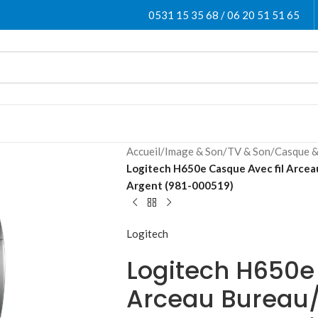
0531 15 35 68 / 06 20 51 51 65
Accueil
/
Image & Son
/
TV & Son
/
Casque &
Logitech H650e Casque Avec fil Arcea
Argent (981-000519)
Logitech
Logitech H650e
Arceau Bureau/