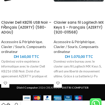
Clavier Dell KB216 USB Noir –
Clavier sans fil Logitech MX
Français (AZERTY) (580-
Keys S – Français (AZERTY)
ADGU)
(920-011568)
Accessoire & Périphérique
,
Accessoire & Périphérique
,
Clavier / Souris
,
Composants
Clavier / Souris
,
Composants
ordinateur
ordinateur
DH
160,00
TTC
DH
1.070,00
TTC
Optimisez votre expérience
Dominez votre bureau avec le
informatique avec le clavier Dell
clavier sans fil Logitech MX Keys S,
KB216 USB Noir. Doté d'un
offrant une liberté de mouvement
agencement AZERTY pratique et
ultime. Grâce à sa batterie Li-Po
d'un clavier numérique intégré, ce
intégrée, profitez de jusqu'à 10 jours
clavier avec fil vous offre une saisie
d'autonomie ou jusqu'à 5 mois en
Distri Computer
2026 CREATED BY
DISTRI COMPUTER
précise et fluide. Son design élégant
désactivant le rétroéclairage. La
s'intègre parfaitement à n'importe
technologie Bluetooth Low Energy
quel environnement de travail.
ou le récepteur USB Logi Bolt assure