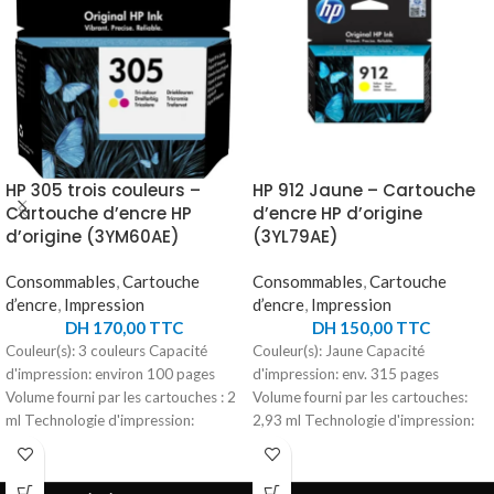
HP 305 trois couleurs –
HP 912 Jaune – Cartouche
Cartouche d’encre HP
d’encre HP d’origine
d’origine (3YM60AE)
(3YL79AE)
Consommables
,
Cartouche
Consommables
,
Cartouche
d’encre
,
Impression
d’encre
,
Impression
DH
170,00
TTC
DH
150,00
TTC
Couleur(s): 3 couleurs Capacité
Couleur(s): Jaune Capacité
d'impression: environ 100 pages
d'impression: env. 315 pages
Volume fourni par les cartouches : 2
Volume fourni par les cartouches:
ml Technologie d'impression:
2,93 ml Technologie d'impression:
Impression jet d'encre thermique HP
Impression jet d'encre thermique HP
Type d'encre: Teintée Poids:
Type d'encre: Pigmentaires Poids:
environ 0,03 kg
0,02 kg