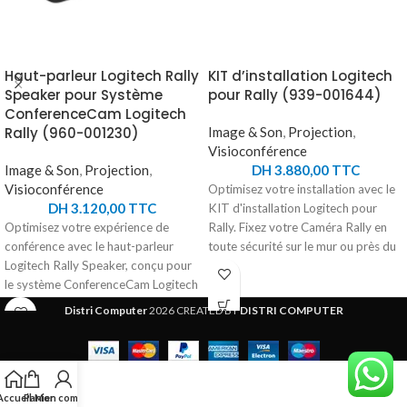
Haut-parleur Logitech Rally
KIT d’installation Logitech
Speaker pour Système
pour Rally (939-001644)
ConferenceCam Logitech
Rally (960-001230)
Image & Son
,
Projection
,
Visioconférence
Image & Son
,
Projection
,
DH
3.880,00
TTC
Visioconférence
Optimisez votre installation avec le
DH
3.120,00
TTC
KIT d'installation Logitech pour
Optimisez votre expérience de
Rally. Fixez votre Caméra Rally en
conférence avec le haut-parleur
toute sécurité sur le mur ou près du
Logitech Rally Speaker, conçu pour
plafond, grâce à des supports
le système ConferenceCam Logitech
personnalisés. Les haut-parleur s
Rally. Ce haut-parleur
extra-plats offrent une apparence
Distri Computer
2026 CREATED BY
DISTRI COMPUTER
supplémentaire offre un son riche et
élégante et "flottante". Les supports
clair, permettant des conversations
de retenue de câble robustes
naturelles dans toute la salle. Grâce
garantissent des connexions
à son boîtier anti-vibrations, il
sécurisées. Simplifiez votre
Accueil
Panier
Mon compte
empêche les tremblements de
configuration et bénéficiez d'une