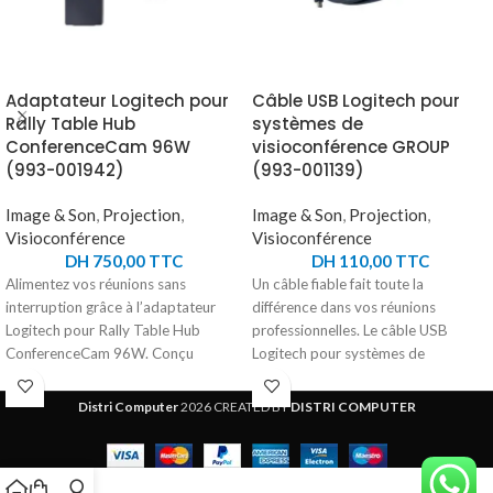
Adaptateur Logitech pour
Câble USB Logitech pour
Rally Table Hub
systèmes de
ConferenceCam 96W
visioconférence GROUP
(993-001942)
(993-001139)
Image & Son
,
Projection
,
Image & Son
,
Projection
,
Visioconférence
Visioconférence
DH
750,00
TTC
DH
110,00
TTC
Alimentez vos réunions sans
Un câble fiable fait toute la
interruption grâce à l’adaptateur
différence dans vos réunions
Logitech pour Rally Table Hub
professionnelles. Le câble USB
ConferenceCam 96W. Conçu
Logitech pour systèmes de
spécifiquement pour offrir une
visioconférence GROUP assure une
alimentation stable et fiable, il
connexion stable et rapide entre vos
Distri Computer
2026 CREATED BY
DISTRI COMPUTER
délivre une puissance de 96W et
équipements. Conçu spécialement
une tension de sortie de 48V,
pour les produits GROUP HD, il
garantissant des performances
permet de transmettre efficacement
optimales pour votre système de
les signaux audio et vidéo afin de