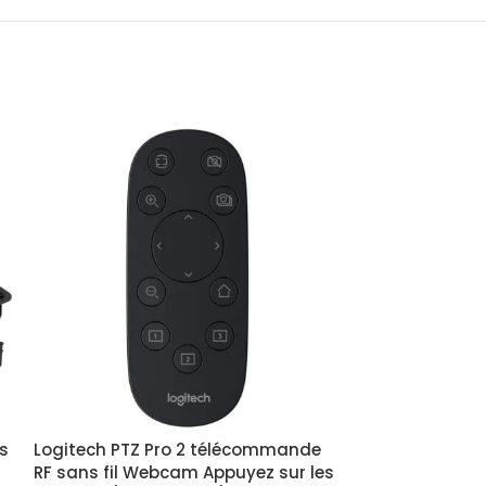
es
Logitech PTZ Pro 2 télécommande
Logitech supp
RF sans fil Webcam Appuyez sur les
micro Rally à 