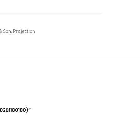
& Son
,
Projection
E02B1180180)”