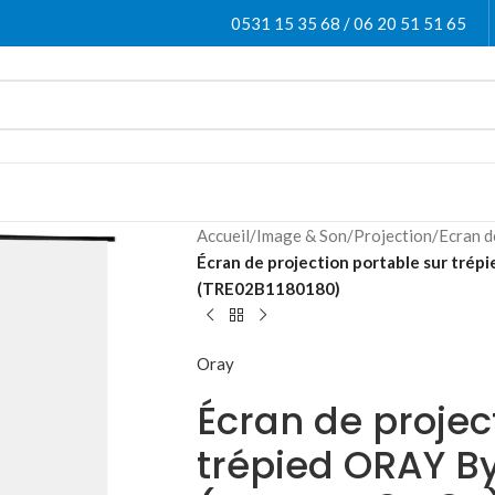
0531 15 35 68 / 06 20 51 51 65
Accueil
/
Image & Son
/
Projection
/
Ecran d
Écran de projection portable sur tré
(TRE02B1180180)
Oray
Écran de projec
trépied ORAY By