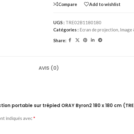
Compare
Add to wishlist
UGS :
TRE02B1180180
Catégories :
Ecran de projection
,
Image 
Share:
AVIS (0)
ection portable sur trépied ORAY Byron2 180 x 180 cm (TR
*
ont indiqués avec