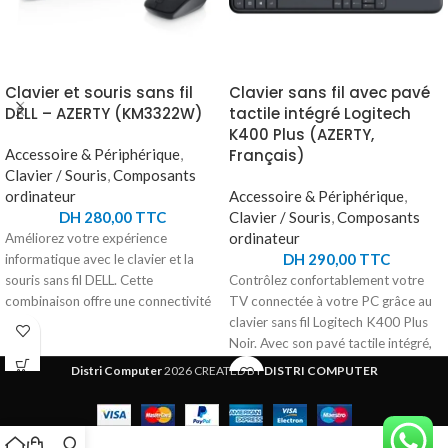
Clavier et souris sans fil
Clavier sans fil avec pavé
DELL – AZERTY (KM3322W)
tactile intégré Logitech
K400 Plus (AZERTY,
Accessoire & Périphérique
,
Français)
Clavier / Souris
,
Composants
ordinateur
Accessoire & Périphérique
,
DH
280,00
TTC
Clavier / Souris
,
Composants
ordinateur
Améliorez votre expérience
DH
290,00
TTC
informatique avec le clavier et la
souris sans fil DELL. Cette
Contrôlez confortablement votre
combinaison offre une connectivité
TV connectée à votre PC grâce au
sans fil fiable de 2,4 GHz grâce à son
clavier sans fil Logitech K400 Plus
récepteur USB. Le clavier, avec ses
Noir. Avec son pavé tactile intégré,
touches silencieuses et ses
ce clavier prêt à l'emploi vous offre
Distri Computer
2026 CREATED BY
DISTRI COMPUTER
raccourcis pratiques, vous permet
un contrôle total depuis votre
de contrôler facilement le volume et
canapé. Naviguez facilement sur
de mettre en sourdine. La souris
votre téléviseur contrôlé par PC,
sans fil précise et réactive offre une
regardez des vidéos, surfez sur le