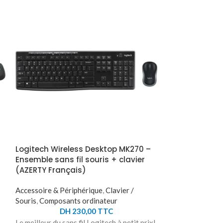
Logitech Wireless Desktop MK270 –
Souris sans fi
Ensemble sans fil souris + clavier
Signature M6
(AZERTY Français)
Accessoire & Pér
Accessoire & Périphérique
,
Clavier /
Souris
,
Composan
Souris
,
Composants ordinateur
DH
DH
230,00
TTC
Boostez votre pr
Le meilleur du sans fil Logitech à petit prix!