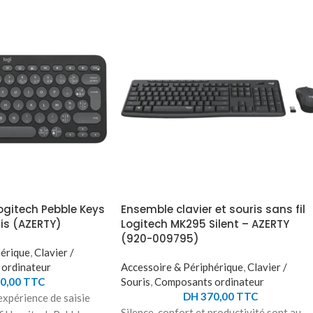
Logitech Pebble Keys
Ensemble clavier et souris sans fil
is (AZERTY)
Logitech MK295 Silent – AZERTY
(920-009795)
hérique
,
Clavier /
ordinateur
Accessoire & Périphérique
,
Clavier /
0,00
TTC
Souris
,
Composants ordinateur
DH
370,00
TTC
xpérience de saisie
Silence, confort et productivité sont au