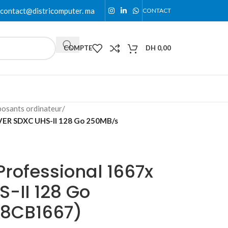
contact@districomputer. ma
CONTACT
COMPTE
DH
0,00
osants ordinateur
/
LVER SDXC UHS-II 128 Go 250MB/s
Professional 1667x
-II 128 Go
28CB1667)