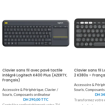
Clavier sans fil avec pavé tactile
Clavier sans fil 
intégré Logitech K400 Plus (AZERTY,
2 K380s – França
Français)
Accessoire & Périp
Accessoire & Périphérique
,
Clavier /
Souris
,
Composants 
Souris
,
Composants ordinateur
DH
34
DH
290,00
TTC
Transformez votre e
Contrôlez confortablement votre TV