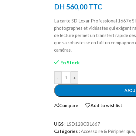
DH
560,00
TTC
La carte SD Lexar Professional 1667x S
photographes et vidéastes qui exigent rapi
de lecture permet un transfert rapide des
que sa robustesse en fait un compagnon d
caméras.
En Stock
-
+
AJOU
Compare
Add to wishlist
UGS :
LSD128CB1667
Catégories :
Accessoire & Périphérique
,