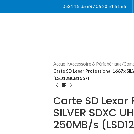
0531 15 35 68 / 06 20 51 51 65
Accueil
/
Accessoire & Périphérique
/
Comp
Carte SD Lexar Professional 1667x SI
(LSD128CB1667)
Carte SD Lexar 
SILVER SDXC UHS
250MB/s (LSD1