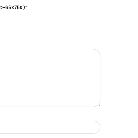
(KD-65X75K)”