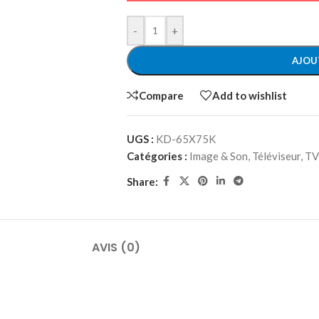
-
+
AJOU
Compare
Add to wishlist
UGS :
KD-65X75K
Catégories :
Image & Son
,
Téléviseur
,
TV
Share:
AVIS (0)