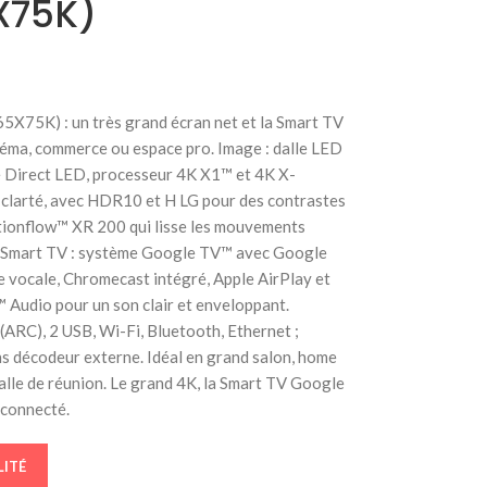
X75K)
X75K) : un très grand écran net et la Smart TV
éma, commerce ou espace pro. Image : dalle LED
e Direct LED, processeur 4K X1™ et 4K X-
 clarté, avec HDR10 et H LG pour des contrastes
Motionflow™ XR 200 qui lisse les mouvements
es. Smart TV : système Google TV™ avec Google
e vocale, Chromecast intégré, Apple AirPlay et
Audio pour un son clair et enveloppant.
ARC), 2 USB, Wi-Fi, Bluetooth, Ethernet ;
s décodeur externe. Idéal en grand salon, home
alle de réunion. Le grand 4K, la Smart TV Google
 connecté.
LITÉ