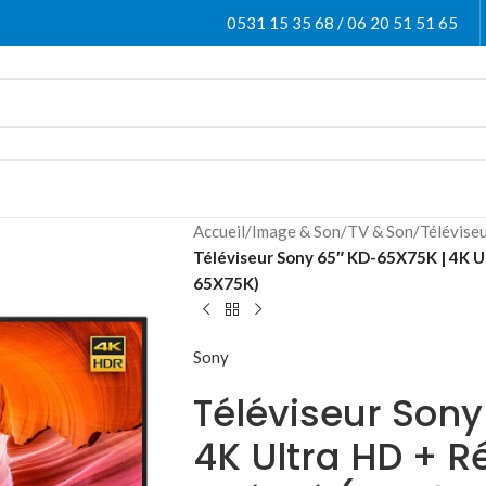
0531 15 35 68 / 06 20 51 51 65
Accueil
/
Image & Son
/
TV & Son
/
Télévise
Téléviseur Sony 65″ KD-65X75K | 4K U
65X75K)
Sony
Téléviseur Sony
4K Ultra HD + R