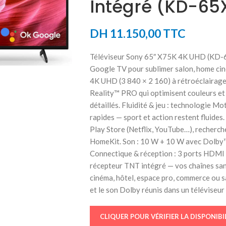
Intégré (KD-65
DH
11.150,00
TTC
Téléviseur Sony 65″ X75K 4K UHD (KD-65
Google TV pour sublimer salon, home cin
4K UHD (3 840 × 2 160) à rétroéclairag
Reality™ PRO qui optimisent couleurs et
détaillés. Fluidité & jeu : technologie 
rapides — sport et action restent fluid
Play Store (Netflix, YouTube…), recherch
HomeKit. Son : 10 W + 10 W avec Dolby™ 
Connectique & réception : 3 ports HDMI (
récepteur TNT intégré — vos chaînes san
cinéma, hôtel, espace pro, commerce ou s
et le son Dolby réunis dans un téléviseur
CLIQUER POUR VÉRIFIER LA DISPONIBI