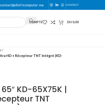
contact@districomputer. ma
CONTACT
COMPTE
DH
0,00
ur
/
ltra HD + Récepteur TNT Intégré (KD-
 65″ KD-65X75K |
écepteur TNT