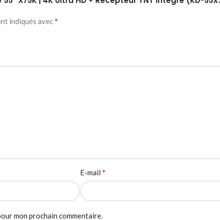
ny 55″ X75K | 4K Ultra HD + Récepteur TNT Intégré (KD-55X
*
ont indiqués avec
*
E-mail
 pour mon prochain commentaire.