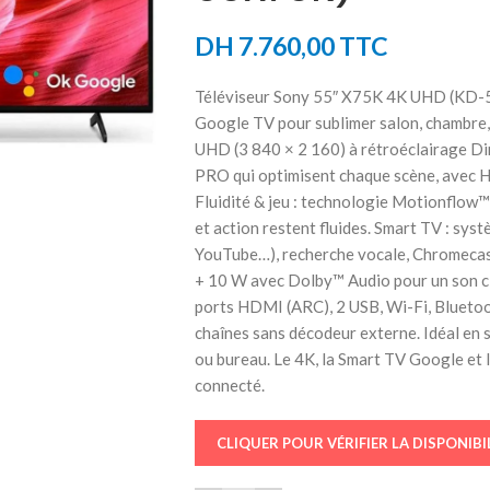
DH
7.760,00
TTC
Téléviseur Sony 55″ X75K 4K UHD (KD-55
Google TV pour sublimer salon, chambre,
UHD (3 840 × 2 160) à rétroéclairage D
PRO qui optimisent chaque scène, avec H
Fluidité & jeu : technologie Motionflow™
et action restent fluides. Smart TV : sy
YouTube…), recherche vocale, Chromecast
+ 10 W avec Dolby™ Audio pour un son cl
ports HDMI (ARC), 2 USB, Wi-Fi, Bluetoo
chaînes sans décodeur externe. Idéal en s
ou bureau. Le 4K, la Smart TV Google et 
connecté.
CLIQUER POUR VÉRIFIER LA DISPONIBI