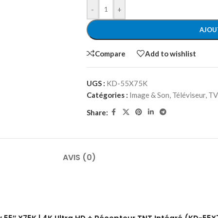
-
+
AJOU
Compare
Add to wishlist
UGS :
KD-55X75K
Catégories :
Image & Son
,
Téléviseur
,
TV
Share:
AVIS (0)