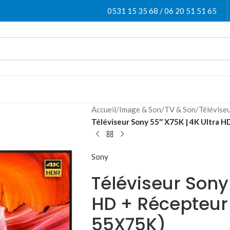
0531 15 35 68 / 06 20 51 51 65
Accueil
/
Image & Son
/
TV & Son
/
Télévise
Téléviseur Sony 55″ X75K | 4K Ultra 
Sony
Téléviseur Sony
HD + Récepteur
55X75K)