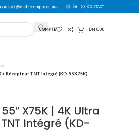
contact@districomputer. ma
CONTACT
COMPTE
DH
0,00
ur
/
HD + Récepteur TNT Intégré (KD-55X75K)
 55″ X75K | 4K Ultra
 TNT Intégré (KD-