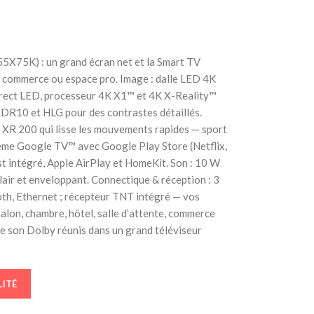
X75K) : un grand écran net et la Smart TV
 commerce ou espace pro. Image : dalle LED 4K
irect LED, processeur 4K X1™ et 4K X-Reality™
DR10 et HLG pour des contrastes détaillés.
 XR 200 qui lisse les mouvements rapides — sport
stème Google TV™ avec Google Play Store (Netflix,
 intégré, Apple AirPlay et HomeKit. Son : 10 W
air et enveloppant. Connectique & réception : 3
th, Ethernet ; récepteur TNT intégré — vos
alon, chambre, hôtel, salle d’attente, commerce
le son Dolby réunis dans un grand téléviseur
LITÉ