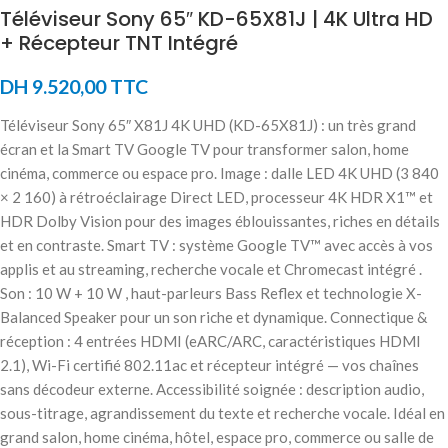
Téléviseur Sony 65″ KD-65X81J | 4K Ultra HD
+ Récepteur TNT Intégré
DH
9.520,00
TTC
Téléviseur Sony 65″ X81J 4K UHD (KD-65X81J) : un très grand
écran et la Smart TV Google TV pour transformer salon, home
cinéma, commerce ou espace pro. Image : dalle LED 4K UHD (3 840
× 2 160) à rétroéclairage Direct LED, processeur 4K HDR X1™ et
HDR Dolby Vision pour des images éblouissantes, riches en détails
et en contraste. Smart TV : système Google TV™ avec accès à vos
applis et au streaming, recherche vocale et Chromecast intégré .
Son : 10 W + 10 W , haut-parleurs Bass Reflex et technologie X-
Balanced Speaker pour un son riche et dynamique. Connectique &
réception : 4 entrées HDMI (eARC/ARC, caractéristiques HDMI
2.1), Wi-Fi certifié 802.11ac et récepteur intégré — vos chaînes
sans décodeur externe. Accessibilité soignée : description audio,
sous-titrage, agrandissement du texte et recherche vocale. Idéal en
grand salon, home cinéma, hôtel, espace pro, commerce ou salle de