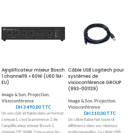
Amplificateur mixeur Bosch
Câble USB Logitech pour
1 channel19 » 60W (U60:1M-
systèmes de
EU)
visioconférence GROUP
(993-001139)
Image & Son
,
Projection
,
Visioconférence
Image & Son
,
Projection
,
DH
3.490,00
TTC
Visioconférence
DH
110,00
TTC
Un son clair et fiable dans un format
compact, c’est la promesse 1 de
Un câble fiable fait toute la
l’amplificateur mixeur Bosch 1
différence dans vos réunions
channel 19’’ 60W. Conçu pour les
professionnelles. Le câble USB