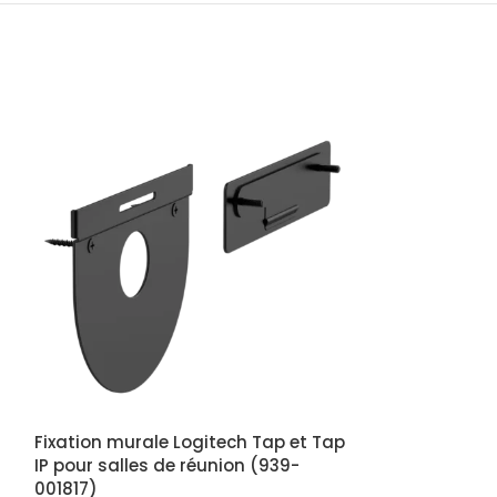
Fixation murale Logitech Tap et Tap
Haut-parleur L
IP pour salles de réunion (939-
pour Système
001817)
Logitech Rall