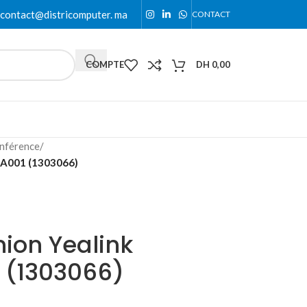
contact@districomputer. ma
CONTACT
COMPTE
DH
0,00
nférence
/
-A001 (1303066)
ion Yealink
 (1303066)