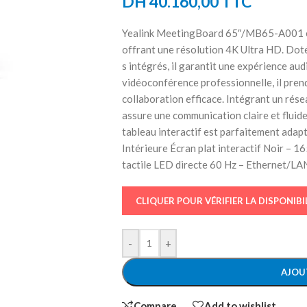
DH
40.160,00
TTC
Yealink MeetingBoard 65″/MB65-A001 est 
offrant une résolution 4K Ultra HD. Doté
s intégrés, il garantit une expérience aud
vidéoconférence professionnelle, il pre
collaboration efficace. Intégrant un rés
assure une communication claire et fluide
tableau interactif est parfaitement adap
Intérieure Écran plat interactif Noir – 
tactile LED directe 60 Hz – Ethernet/LA
CLIQUER POUR VÉRIFIER LA DISPONIBI
-
+
AJOU
Compare
Add to wishlist