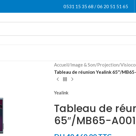
0531 15 35 68 / 06 20 51 51 65
Accueil
/
Image & Son
/
Projection
/
Visioco
Tableau de réunion Yealink 65″/MB65
Yealink
Tableau de réun
65″/MB65-A001