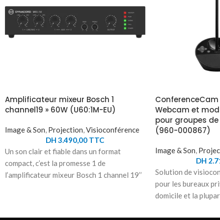
Amplificateur mixeur Bosch 1
ConferenceCam 
channel19 » 60W (U60:1M-EU)
Webcam et modul
pour groupes de 
Image & Son
,
Projection
,
Visioconférence
(960-000867)
DH
3.490,00
TTC
Image & Son
,
Projec
Un son clair et fiable dans un format
DH
2.7
compact, c’est la promesse 1 de
Solution de visioco
l’amplificateur mixeur Bosch 1 channel 19’’
pour les bureaux pri
60W. Conçu pour les installations petites
domicile et la plupa
et moyennes, il offre une puissance de 60
privés Premier dispo
W avec compatibilité 4Ω, 8Ω, 70 V et 100
tout en un conçu sp