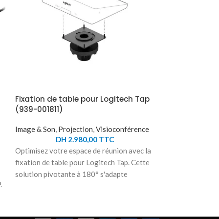
Fixation de table pour Logitech Tap
Logitech coup
(939-001811)
de micro Rall
Image & Son
,
Projection
,
Visioconférence
Image & Son
,
Pro
DH
2.980,00
TTC
DH
Optimisez votre espace de réunion avec la
Un accessoire in
fixation de table pour Logitech Tap. Cette
installations de 
solution pivotante à 180° s'adapte
Logitech couple
.
facilement à la plupart des tables et passe-
micro Rally offre
câbles. Grâce à sa gestion des câbles
flexible. Conçu p
intégrée, elle offre une apparence soignée
micro et hubs Ral