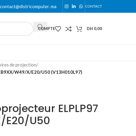
contact@districomputer. ma
CONTACT
COMPTE
DH
0,00
ires de projection
/
– EB9XX/W49/X/E20/U50 (V13H010L97)
projecteur ELPLP97
/E20/U50