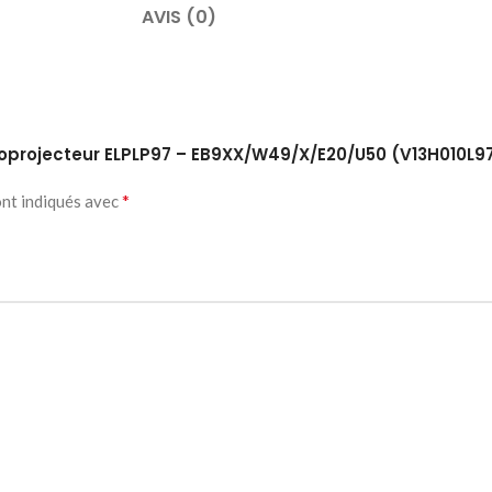
AVIS (0)
déoprojecteur ELPLP97 – EB9XX/W49/X/E20/U50 (V13H010L9
*
ont indiqués avec