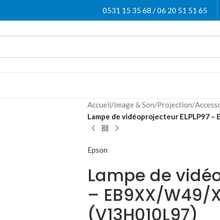
0531 15 35 68 / 06 20 51 51 65
Accueil
/
Image & Son
/
Projection
/
Accesso
Lampe de vidéoprojecteur ELPLP97 
Epson
Lampe de vidéo
– EB9XX/W49/X
(V13H010L97)