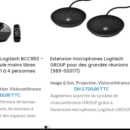
Logitech BCC950 –
Extension microphones Logitech
e mains libres
GROUP pour des grandes réunions
1 à 4 personnes
(989-000171)
Image & Son
,
Projection
,
Visioconférence
tion
,
Visioconférence
DH
2.720,00
TTC
10,00
TTC
Augmentez la portée du système de
nférence de bureau
visioconférence GROUP grâce à
vés, les bureaux à
l'extension microphones Logitech GROUP
rt des espaces semi-
Accueillez jusqu'à 20 personnes dans une
sitif audio et vidéo
grande salle et assurez-vous que tout le
écialement pour les