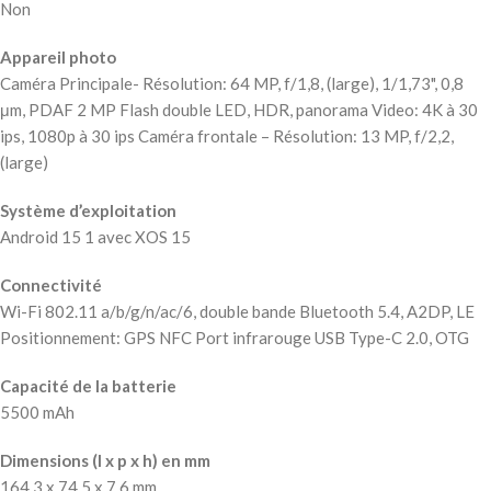
Non
Appareil photo
Caméra Principale- Résolution: 64 MP, f/1,8, (large), 1/1,73", 0,8
μm, PDAF 2 MP Flash double LED, HDR, panorama Video: 4K à 30
ips, 1080p à 30 ips Caméra frontale – Résolution: 13 MP, f/2,2,
(large)
Système d’exploitation
Android 15 1 avec XOS 15
Connectivité
Wi-Fi 802.11 a/b/g/n/ac/6, double bande Bluetooth 5.4, A2DP, LE
Positionnement: GPS NFC Port infrarouge USB Type-C 2.0, OTG
Capacité de la batterie
5500 mAh
Dimensions (l x p x h) en mm
164.3 x 74.5 x 7.6 mm