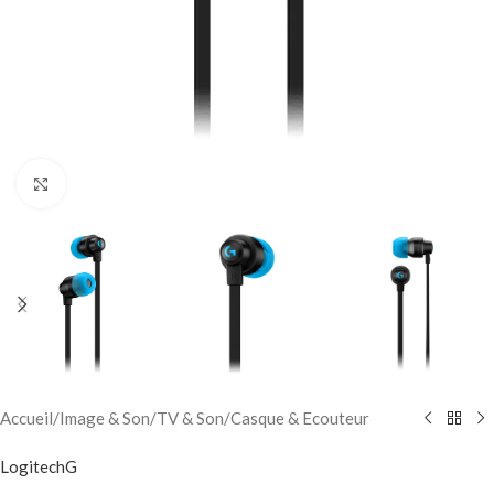
Click to enlarge
Accueil
/
Image & Son
/
TV & Son
/
Casque & Ecouteur
LogitechG