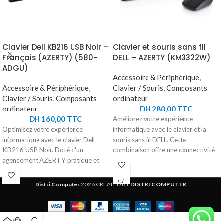
Clavier Dell KB216 USB Noir –
Clavier et souris sans fil
Français (AZERTY) (580-
DELL – AZERTY (KM3322W)
ADGU)
Accessoire & Périphérique
,
Accessoire & Périphérique
,
Clavier / Souris
,
Composants
Clavier / Souris
,
Composants
ordinateur
ordinateur
DH
280,00
TTC
DH
160,00
TTC
Améliorez votre expérience
Optimisez votre expérience
informatique avec le clavier et la
informatique avec le clavier Dell
souris sans fil DELL. Cette
KB216 USB Noir. Doté d'un
combinaison offre une connectivité
agencement AZERTY pratique et
sans fil fiable de 2,4 GHz grâce à son
d'un clavier numérique intégré, ce
récepteur USB. Le clavier, avec ses
clavier avec fil vous offre une saisie
touches silencieuses et ses
Distri Computer
2026 CREATED BY
DISTRI COMPUTER
précise et fluide. Son design élégant
raccourcis pratiques, vous permet
s'intègre parfaitement à n'importe
de contrôler facilement le volume et
quel environnement de travail.
de mettre en sourdine. La souris