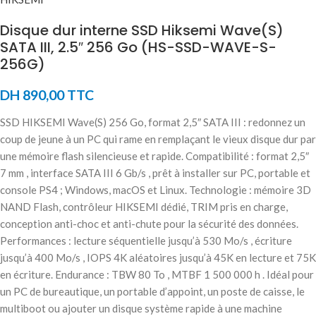
Disque dur interne SSD Hiksemi Wave(S)
SATA III, 2.5″ 256 Go (HS-SSD-WAVE-S-
256G)
DH
890,00
TTC
SSD HIKSEMI Wave(S) 256 Go, format 2,5″ SATA III : redonnez un
coup de jeune à un PC qui rame en remplaçant le vieux disque dur par
une mémoire flash silencieuse et rapide. Compatibilité : format 2,5″
7 mm , interface SATA III 6 Gb/s , prêt à installer sur PC, portable et
console PS4 ; Windows, macOS et Linux. Technologie : mémoire 3D
NAND Flash, contrôleur HIKSEMI dédié, TRIM pris en charge,
conception anti-choc et anti-chute pour la sécurité des données.
Performances : lecture séquentielle jusqu’à 530 Mo/s , écriture
jusqu’à 400 Mo/s , IOPS 4K aléatoires jusqu’à 45K en lecture et 75K
en écriture. Endurance : TBW 80 To , MTBF 1 500 000 h . Idéal pour
un PC de bureautique, un portable d’appoint, un poste de caisse, le
multiboot ou ajouter un disque système rapide à une machine