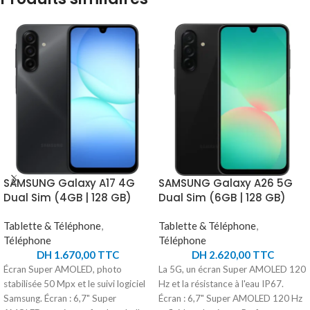
SAMSUNG Galaxy A17 4G
SAMSUNG Galaxy A26 5G
Dual Sim (4GB | 128 GB)
Dual Sim (6GB | 128 GB)
Tablette & Téléphone
,
Tablette & Téléphone
,
Téléphone
Téléphone
DH
1.670,00
TTC
DH
2.620,00
TTC
Écran Super AMOLED, photo
La 5G, un écran Super AMOLED 120
stabilisée 50 Mpx et le suivi logiciel
Hz et la résistance à l'eau IP67.
Samsung. Écran : 6,7" Super
Écran : 6,7" Super AMOLED 120 Hz