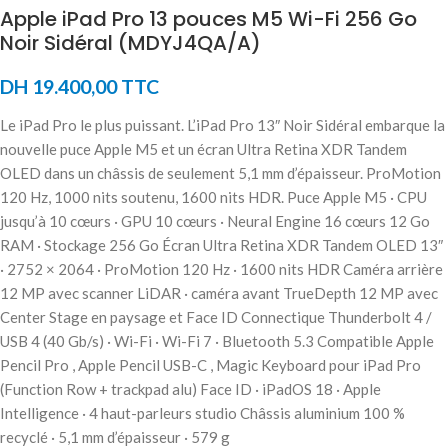
Apple iPad Pro 13 pouces M5 Wi-Fi 256 Go
Noir Sidéral (MDYJ4QA/A)
DH
19.400,00
TTC
Le iPad Pro le plus puissant. L’iPad Pro 13″ Noir Sidéral embarque la
nouvelle puce Apple M5 et un écran Ultra Retina XDR Tandem
OLED dans un châssis de seulement 5,1 mm d’épaisseur. ProMotion
120 Hz, 1000 nits soutenu, 1600 nits HDR. Puce Apple M5 · CPU
jusqu’à 10 cœurs · GPU 10 cœurs · Neural Engine 16 cœurs 12 Go
RAM · Stockage 256 Go Écran Ultra Retina XDR Tandem OLED 13″
· 2752 × 2064 · ProMotion 120 Hz · 1600 nits HDR Caméra arrière
12 MP avec scanner LiDAR · caméra avant TrueDepth 12 MP avec
Center Stage en paysage et Face ID Connectique Thunderbolt 4 /
USB 4 (40 Gb/s) · Wi-Fi · Wi-Fi 7 · Bluetooth 5.3 Compatible Apple
Pencil Pro , Apple Pencil USB-C , Magic Keyboard pour iPad Pro
(Function Row + trackpad alu) Face ID · iPadOS 18 · Apple
Intelligence · 4 haut-parleurs studio Châssis aluminium 100 %
recyclé · 5,1 mm d’épaisseur · 579 g