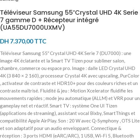
Téléviseur Samsung 55″Crystal UHD 4K Serie
7 gamme D + Récepteur intégré
(UA55DU7000UXMV)
DH
7.370,00
TTC
Téléviseur Samsung 55″ Crystal UHD 4K Serie 7 (DU7000) : une
image 4K éclatante et la Smart TV Tizen pour sublimer salon,
chambre, commerce ou espace pro. Image : dalle LED Crystal UHD
4K (3 840 × 2 160), processeur Crystal 4K avec upscaling, PurColor
, activateur de contraste et HDR10+ pour des couleurs riches et un
contraste maîtrisé. Fluidité & jeu : Motion Xcelerator fluidifie les
mouvements rapides ; mode jeu automatique (ALLM) et VRR pour un
gameplay net et réactif. Smart TV : système One UI Tizen
(applications de streaming), assistant vocal Bixby, SmartThings et
compatibilité Apple AirPlay. Son : 20 W avec Q-Symphony , OTS Lite
et son adaptatif pour un audio enveloppant. Connectique &
réception : 3 ports HDMI (eARC/ARC), 1 USB, Wi-Fi 5, Bluetooth