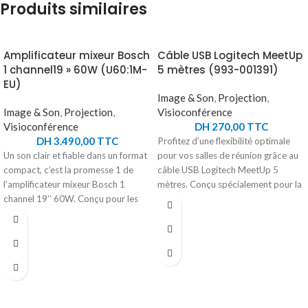
Produits similaires
Amplificateur mixeur Bosch
Câble USB Logitech MeetUp
1 channel19 » 60W (U60:1M-
5 mètres (993-001391)
EU)
Image & Son
,
Projection
,
Image & Son
,
Projection
,
Visioconférence
Visioconférence
DH
270,00
TTC
DH
3.490,00
TTC
Profitez d’une flexibilité optimale
Un son clair et fiable dans un format
pour vos salles de réunion grâce au
compact, c’est la promesse 1 de
câble USB Logitech MeetUp 5
l’amplificateur mixeur Bosch 1
mètres. Conçu spécialement pour la
channel 19’’ 60W. Conçu pour les
caméra de visioconférence Logitech
installations petites et moyennes, il
MeetUp, il permet un
offre une puissance de 60 W avec
positionnement plus libre et adapté
compatibilité 4Ω, 8Ω, 70 V et 100
de vos équipements. Sa longueur
V. Ses 4 entrées polyvalentes, dont
étendue garantit une installation
2 micro/ligne avec alimentation
pratique, même dans des espaces
fantôme, s’adaptent à divers
plus grands. Fabriqué avec des
besoins audio. Les filtres passe-haut
matériaux de haute qualité, il assure