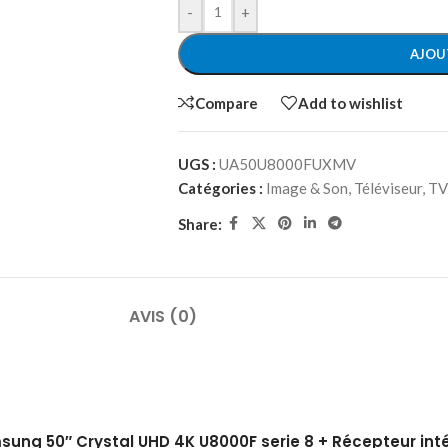
-
+
AJOU
Compare
Add to wishlist
UGS :
UA50U8000FUXMV
Catégories :
Image & Son
,
Téléviseur
,
TV
Share:
AVIS (0)
Samsung 50″ Crystal UHD 4K U8000F serie 8 + Récepteur 