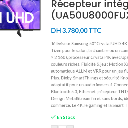
Récepteur inté
(UA50U8000FU
DH
3.780,00
TTC
Téléviseur Samsung 50″ Crystal UHD 4K 
Tizen pour le salon, la chambre ou un c
× 2 160), processeur Crystal 4K avec U
couleurs riches. Fluidité & jeu : Motion 
automatique ALLM et VRR pour un jeu fl
Plus, Bixby, SmartThi ngs et sécurité Kn
adaptatif pour un audio immersif. Conne
Bluetooth 5.3, Ethernet ; récepteur TNT/
Design MetalStream fin et sans bords, idé
commerce. Le 4K, le gaming et la Smart T
En Stock