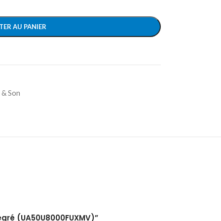
TER AU PANIER
 & Son
intégré (UA50U8000FUXMV)”