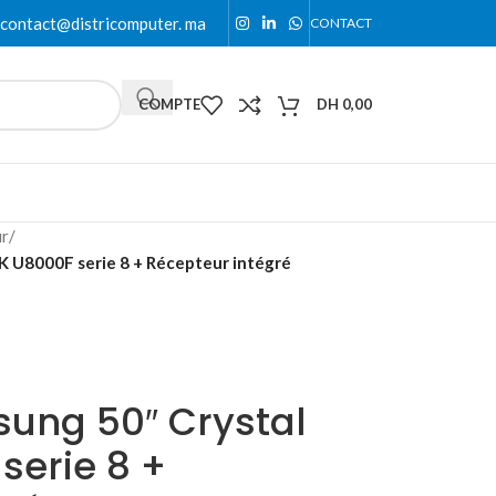
contact@districomputer. ma
CONTACT
COMPTE
DH
0,00
ur
/
K U8000F serie 8 + Récepteur intégré
sung 50″ Crystal
serie 8 +