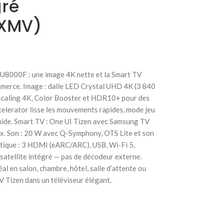
gré
XMV)
U8000F : une image 4K nette et la Smart TV
ommerce. Image : dalle LED Crystal UHD 4K (3 840
pscaling 4K, Color Booster et HDR10+ pour des
Xcelerator lisse les mouvements rapides, mode jeu
uide. Smart TV : One UI Tizen avec Samsung TV
ox. Son : 20 W avec Q-Symphony, OTS Lite et son
ctique : 3 HDMI (eARC/ARC), USB, Wi-Fi 5,
satellite intégré — pas de décodeur externe.
al en salon, chambre, hôtel, salle d’attente ou
V Tizen dans un téléviseur élégant.