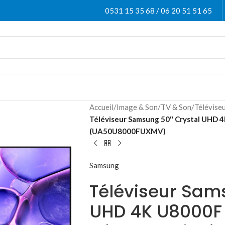
0531 15 35 68 / 06 20 51 51 65
Accueil
/
Image & Son
/
TV & Son
/
Télévise
Téléviseur Samsung 50″ Crystal UHD 4
(UA50U8000FUXMV)
Samsung
Téléviseur Sam
UHD 4K U8000F 