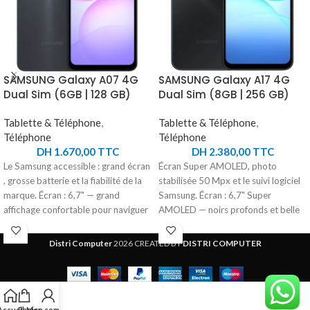
SAMSUNG Galaxy A07 4G
SAMSUNG Galaxy A17 4G
Dual Sim (6GB | 128 GB)
Dual Sim (8GB | 256 GB)
Tablette & Téléphone
,
Tablette & Téléphone
,
Téléphone
Téléphone
DH
1.670,00
TTC
DH
2.380,00
TTC
Le Samsung accessible : grand écran
Écran Super AMOLED, photo
, grosse batterie et la fiabilité de la
stabilisée 50 Mpx et le suivi logiciel
marque. Écran : 6,7" — grand
Samsung. Écran : 6,7" Super
affichage confortable pour naviguer
AMOLED — noirs profonds et belle
et regarder des vidéos Performance
luminosité Performance :
: processeur 8 cœurs + 6 Go de
processeur 8 cœurs + 8 Go de RAM,
Distri Computer
2026 CREATED BY
DISTRI COMPUTER
RAM, 128 Go de stockage, microSD
256 Go de stockage, microSD
jusqu'à 2 To Photo : double caméra
jusqu'à 2 To Photo : triple caméra
50 Mpx f/1.8 avec autofocus, selfie
50 Mpx f/1.8 stabilisée (OIS) + ultra
8 Mpx Batterie : 5000 mAh — tient
grand-angle 5 Mpx + macro, selfie
Accueil
Panier
Mon compte